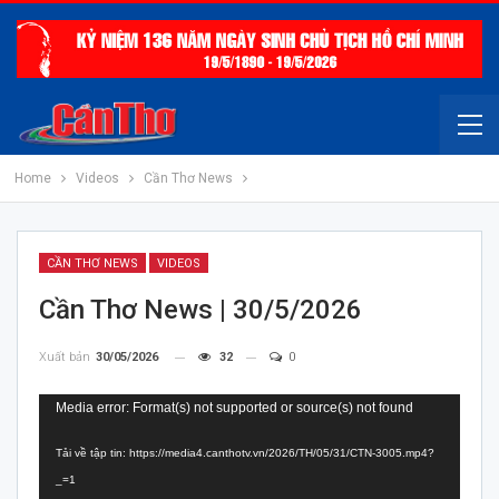
Home
Videos
Cần Thơ News
CẦN THƠ NEWS
VIDEOS
Cần Thơ News | 30/5/2026
Xuất bản
30/05/2026
32
0
Trình
Media error: Format(s) not supported or source(s) not found
chơi
Tải về tập tin: https://media4.canthotv.vn/2026/TH/05/31/CTN-3005.mp4?
Video
_=1