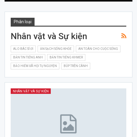
Phân loại
Nhân vật và Sự kiện
ALO BÁC SĨ ƠI
ĂN SẠCH SỐNG KHỎE
AN TOÀN CHO CUỘC SỐNG
BẢN TIN TIẾNG ANH
BẢN TIN TIẾNG KHMER
BẢO HIỂM XÃ HỘI TỰ NGUYỆN
BÚP TRÊN CÀNH
NHÂN VẬT VÀ SỰ KIỆN