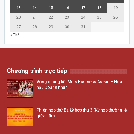
13
14
15
16
17
18
19
20
21
22
23
24
25
26
27
28
29
30
31
« Th6
Chương trình trực tiếp
Vòng chung kết Miss Business Asean – Hoa
hậu Doanh nhân…
Phiên họp thứ Ba kỳ hợp thứ 3 (Kỳ hợp thường lệ
giữa năm…