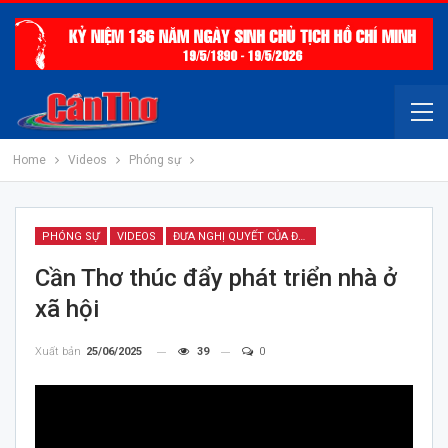
Home
Videos
Phóng sự
PHÓNG SỰ
VIDEOS
ĐƯA NGHỊ QUYẾT CỦA ĐẢNG VÀO CUỘC SỐNG
Cần Thơ thúc đẩy phát triển nhà ở
xã hội
Xuất bản
25/06/2025
39
0