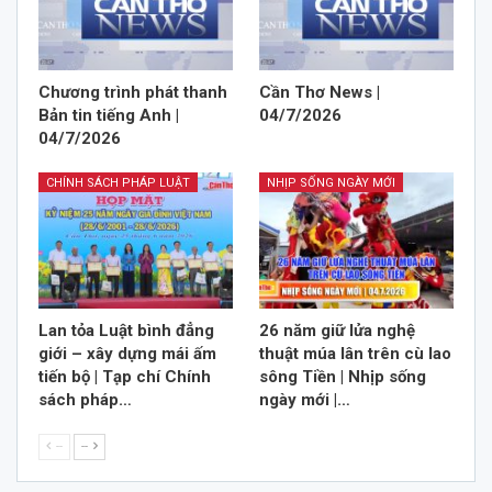
Chương trình phát thanh
Cần Thơ News |
Bản tin tiếng Anh |
04/7/2026
04/7/2026
CHÍNH SÁCH PHÁP LUẬT
NHỊP SỐNG NGÀY MỚI
Lan tỏa Luật bình đẳng
26 năm giữ lửa nghệ
giới – xây dựng mái ấm
thuật múa lân trên cù lao
tiến bộ | Tạp chí Chính
sông Tiền | Nhịp sống
sách pháp…
ngày mới |…
--
--