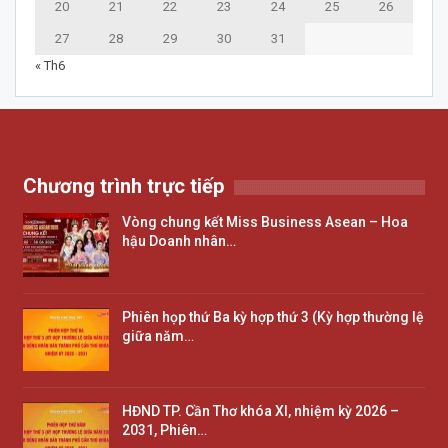
20
21
22
23
24
25
26
27
28
29
30
31
« Th6
Chương trình trực tiếp
Vòng chung kết Miss Business Asean – Hoa
hậu Doanh nhân…
Phiên họp thứ Ba kỳ hợp thứ 3 (Kỳ hợp thường lệ
giữa năm…
HĐND TP. Cần Thơ khóa XI, nhiệm kỳ 2026 –
2031, Phiên…