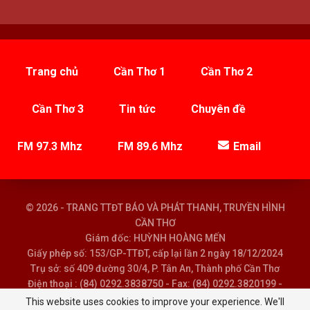
Trang chủ
Cần Thơ 1
Cần Thơ 2
Cần Thơ 3
Tin tức
Chuyên đề
FM 97.3 Mhz
FM 89.6 Mhz
Email
© 2026 - TRANG TTĐT BÁO VÀ PHÁT THANH, TRUYỀN HÌNH
CẦN THƠ
Giám đốc: HUỲNH HOÀNG MẾN
Giấy phép số: 153/GP-TTĐT, cấp lại lần 2 ngày 18/12/2024
Trụ sở: số 409 đường 30/4, P. Tân An, Thành phố Cần Thơ
Điện thoại : (84) 0292.3838750 - Fax: (84) 0292.3820199 -
Email : baoptth@cantho.gov.vn
This website uses cookies to improve your experience. We'll