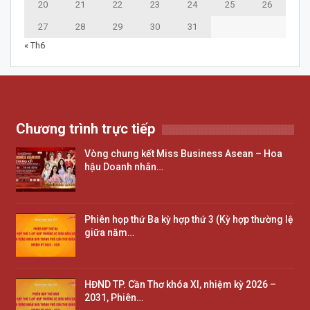
20
21
22
23
24
25
26
27
28
29
30
31
« Th6
Chương trình trực tiếp
Vòng chung kết Miss Business Asean – Hoa
hậu Doanh nhân…
Phiên họp thứ Ba kỳ hợp thứ 3 (Kỳ hợp thường lệ
giữa năm…
HĐND TP. Cần Thơ khóa XI, nhiệm kỳ 2026 –
2031, Phiên…