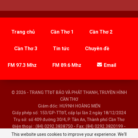
Trang chủ
Cần Thơ 1
Cần Thơ 2
Cần Thơ 3
Tin tức
Chuyên đề
FM 97.3 Mhz
FM 89.6 Mhz
Email
© 2026 - TRANG TTĐT BÁO VÀ PHÁT THANH, TRUYỀN HÌNH
CẦN THƠ
Giám đốc: HUỲNH HOÀNG MẾN
Giấy phép số: 153/GP-TTĐT, cấp lại lần 2 ngày 18/12/2024
Trụ sở: số 409 đường 30/4, P. Tân An, Thành phố Cần Thơ
Điện thoại : (84) 0292.3838750 - Fax: (84) 0292.3820199 -
Email : baoptth@cantho.gov.vn
This website uses cookies to improve your experience. We'll