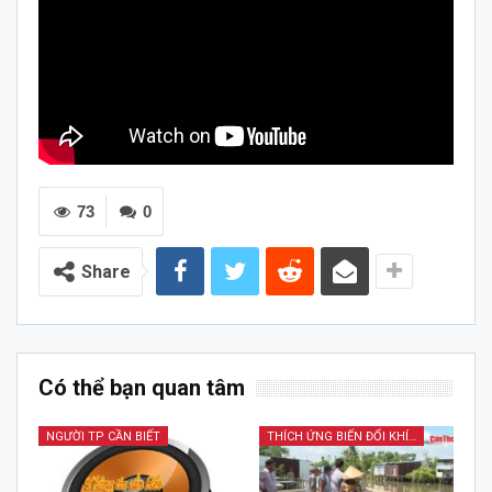
73
0
Share
Có thể bạn quan tâm
NGƯỜI TP CẦN BIẾT
THÍCH ỨNG BIẾN ĐỔI KHÍ HẬU