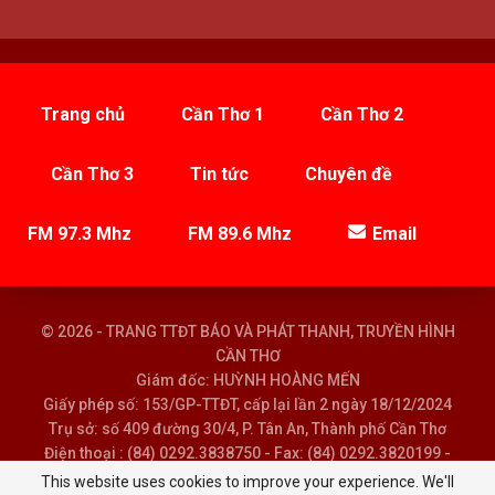
Trang chủ
Cần Thơ 1
Cần Thơ 2
Cần Thơ 3
Tin tức
Chuyên đề
FM 97.3 Mhz
FM 89.6 Mhz
Email
© 2026 - TRANG TTĐT BÁO VÀ PHÁT THANH, TRUYỀN HÌNH
CẦN THƠ
Giám đốc: HUỲNH HOÀNG MẾN
Giấy phép số: 153/GP-TTĐT, cấp lại lần 2 ngày 18/12/2024
Trụ sở: số 409 đường 30/4, P. Tân An, Thành phố Cần Thơ
Điện thoại : (84) 0292.3838750 - Fax: (84) 0292.3820199 -
Email : baoptth@cantho.gov.vn
This website uses cookies to improve your experience. We'll