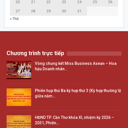
20
21
22
23
24
25
26
27
28
29
30
31
« Th6
Chương trình trực tiếp
Vòng chung kết Miss Business Asean – Hoa
hậu Doanh nhân…
Phiên họp thứ Ba kỳ hợp thứ 3 (Kỳ hợp thường lệ
giữa năm…
HĐND TP. Cần Thơ khóa XI, nhiệm kỳ 2026 –
2031, Phiên…