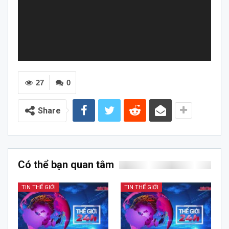
27
0
Share
Có thể bạn quan tâm
TIN THẾ GIỚI
TIN THẾ GIỚI