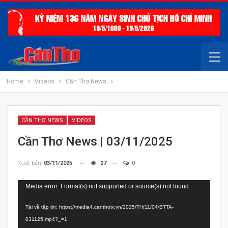
Home
Videos
Cần Thơ News
CẦN THƠ NEWS
VIDEOS
Cần Thơ News | 03/11/2025
Xuất bản
03/11/2025
27
0
Trình
Media error: Format(s) not supported or source(s) not found
chơi
Tải về tập tin: https://media4.canthotv.vn/2025/TH/11/04/BTTA-
Video
031125.mp4?_=1