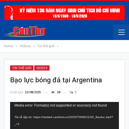
Home
Videos
Tin thế giới
TIN THẾ GIỚI
VIDEOS
Bạo lực bóng đá tại Argentina
Xuất bản
22/08/2025
28
0
Trình
Media error: Format(s) not supported or source(s) not found
chơi
Tải về tập tin: https://media4.canthotv.vn/2025/TH/08/22/20_Baoluc.mp4?
Video
_=1