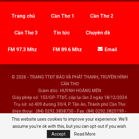
Trang chủ
Cần Thơ 1
Cần Thơ 2
Cần Thơ 3
Tin tức
Chuyên đề
FM 97.3 Mhz
FM 89.6 Mhz
Email
© 2026 - TRANG TTĐT BÁO VÀ PHÁT THANH, TRUYỀN HÌNH
CẦN THƠ
Giám đốc: HUỲNH HOÀNG MẾN
Giấy phép số: 153/GP-TTĐT, cấp lại lần 2 ngày 18/12/2024
Trụ sở: số 409 đường 30/4, P. Tân An, Thành phố Cần Thơ
Điện thoại : (84) 0292.3838750 - Fax: (84) 0292.3820199 -
Email : baoptth@cantho.gov.vn
This website uses cookies to improve your experience. We'll
assume you're ok with this, but you can opt-out if you wish.
Accept
Read More