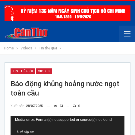
Home
Videos
Tin thế giới
TIN THẾ GIỚI
VIDEOS
Báo động khủng hoảng nước ngọt
toàn cầu
Xuất bản
28/07/2025
23
0
Trình
Media error: Format(s) not supported or source(s) not found
chơi
Tải về tập tin:
Video