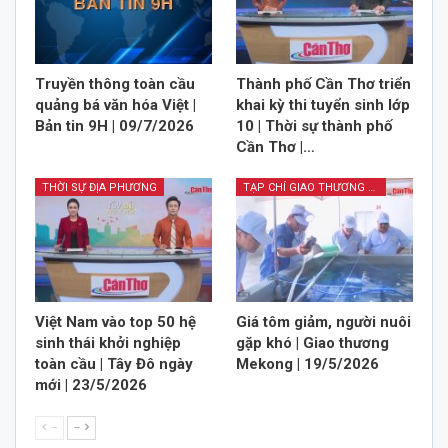
Truyền thông toàn cầu
Thành phố Cần Thơ triển
quảng bá văn hóa Việt |
khai kỳ thi tuyển sinh lớp
Bản tin 9H | 09/7/2026
10 | Thời sự thành phố
Cần Thơ |…
THỜI SỰ ĐỊA PHƯƠNG
TẠP CHÍ GIAO THƯƠNG MEKONG
Việt Nam vào top 50 hệ
Giá tôm giảm, người nuôi
sinh thái khởi nghiệp
gặp khó | Giao thương
toàn cầu | Tây Đô ngày
Mekong | 19/5/2026
mới | 23/5/2026
--
--