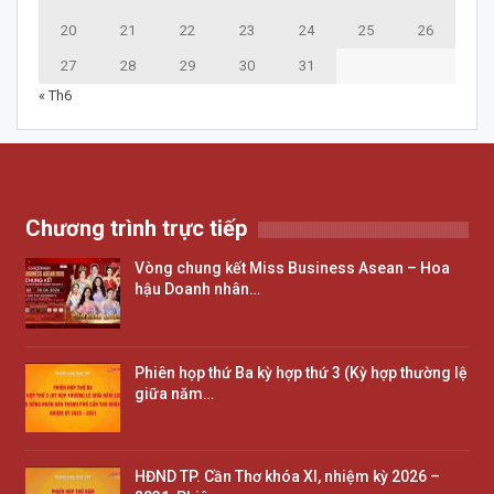
20
21
22
23
24
25
26
27
28
29
30
31
« Th6
Chương trình trực tiếp
Vòng chung kết Miss Business Asean – Hoa
hậu Doanh nhân…
Phiên họp thứ Ba kỳ hợp thứ 3 (Kỳ hợp thường lệ
giữa năm…
HĐND TP. Cần Thơ khóa XI, nhiệm kỳ 2026 –