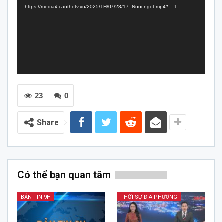
https://media4.canthotv.vn/2025/TH/07/28/17_Nuocngot.mp4?_=1
23
0
Share
Có thể bạn quan tâm
BẢN TIN 9H
THỜI SỰ ĐỊA PHƯƠNG