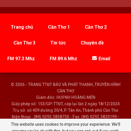
Trang chủ
Cần Thơ 1
Cần Thơ 2
Cần Thơ 3
Tin tức
Chuyên đề
FM 97.3 Mhz
FM 89.6 Mhz
Email
© 2026 - TRANG TTĐT BÁO VÀ PHÁT THANH, TRUYỀN HÌNH
CẦN THƠ
Giám đốc: HUỲNH HOÀNG MẾN
Giấy phép số: 153/GP-TTĐT, cấp lại lần 2 ngày 18/12/2024
Trụ sở: số 409 đường 30/4, P. Tân An, Thành phố Cần Thơ
Điện thoại : (84) 0292.3838750 - Fax: (84) 0292.3820199 -
Email : baoptth@cantho.gov.vn
This website uses cookies to improve your experience. We'll