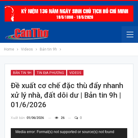
Home
Videos
Bản tin 9h
BẢN TIN 9H
TIN ĐỊA PHƯƠNG
VIDEOS
Đề xuất cơ chế đặc thù đẩy nhanh
xử lý nhà, đất dôi dư | Bản tin 9h |
01/6/2026
Xuất bản
01/06/2026
26
0
Trình
Media error: Format(s) not supported or source(s) not found