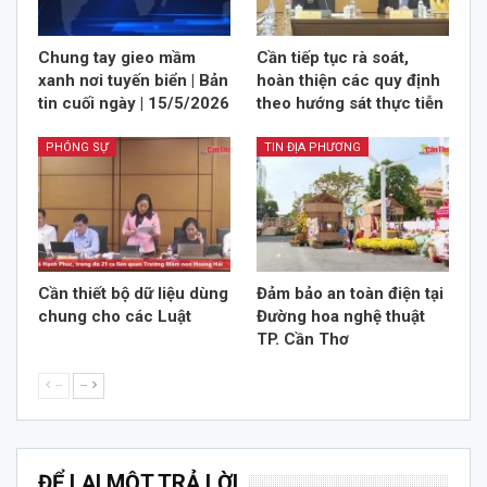
Chung tay gieo mầm
Cần tiếp tục rà soát,
xanh nơi tuyến biển | Bản
hoàn thiện các quy định
tin cuối ngày | 15/5/2026
theo hướng sát thực tiễn
PHÓNG SỰ
TIN ĐỊA PHƯƠNG
Cần thiết bộ dữ liệu dùng
Đảm bảo an toàn điện tại
chung cho các Luật
Đường hoa nghệ thuật
TP. Cần Thơ
--
--
ĐỂ LẠI MỘT TRẢ LỜI