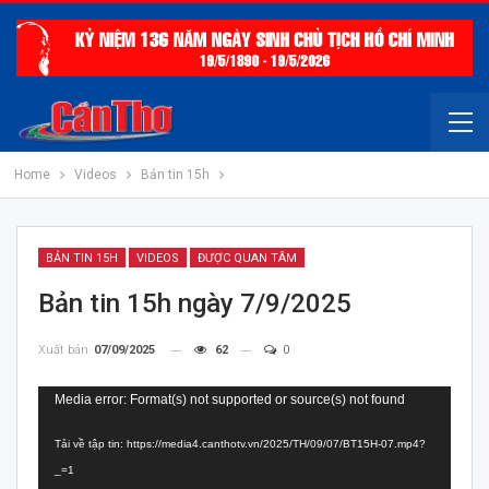
Home
Videos
Bản tin 15h
BẢN TIN 15H
VIDEOS
ĐƯỢC QUAN TÂM
Bản tin 15h ngày 7/9/2025
Xuất bản
07/09/2025
62
0
Trình
Media error: Format(s) not supported or source(s) not found
chơi
Tải về tập tin: https://media4.canthotv.vn/2025/TH/09/07/BT15H-07.mp4?
Video
_=1