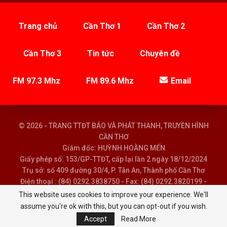
Trang chủ
Cần Thơ 1
Cần Thơ 2
Cần Thơ 3
Tin tức
Chuyên đề
FM 97.3 Mhz
FM 89.6 Mhz
Email
© 2026 - TRANG TTĐT BÁO VÀ PHÁT THANH, TRUYỀN HÌNH
CẦN THƠ
Giám đốc: HUỲNH HOÀNG MẾN
Giấy phép số: 153/GP-TTĐT, cấp lại lần 2 ngày 18/12/2024
Trụ sở: số 409 đường 30/4, P. Tân An, Thành phố Cần Thơ
Điện thoại : (84) 0292.3838750 - Fax: (84) 0292.3820199 -
Email : baoptth@cantho.gov.vn
This website uses cookies to improve your experience. We'll
assume you're ok with this, but you can opt-out if you wish.
Accept
Read More