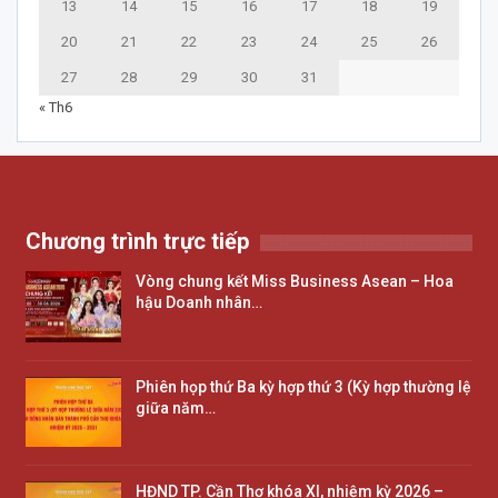
13
14
15
16
17
18
19
20
21
22
23
24
25
26
27
28
29
30
31
« Th6
Chương trình trực tiếp
Vòng chung kết Miss Business Asean – Hoa
hậu Doanh nhân…
Phiên họp thứ Ba kỳ hợp thứ 3 (Kỳ hợp thường lệ
giữa năm…
HĐND TP. Cần Thơ khóa XI, nhiệm kỳ 2026 –