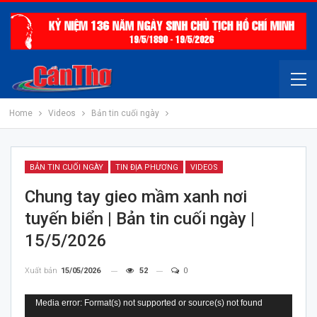
Home
Videos
Bản tin cuối ngày
BẢN TIN CUỐI NGÀY
TIN ĐỊA PHƯƠNG
VIDEOS
Chung tay gieo mầm xanh nơi
tuyến biển | Bản tin cuối ngày |
15/5/2026
Xuất bản
15/05/2026
52
0
Trình
Media error: Format(s) not supported or source(s) not found