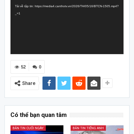
chơi
Tải về tập tin: https://media4.canthotv.vn/2026/TH/05/16/BTCN-1505.mp4?
Video
_=1
52
0
Share
Có thể bạn quan tâm
BẢN TIN CUỐI NGÀY
BẢN TIN TIẾNG ANH