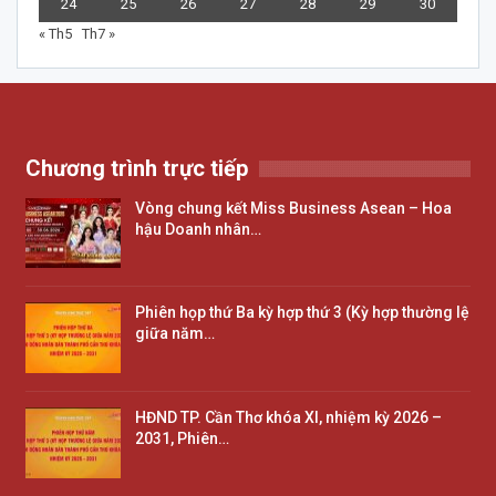
24
25
26
27
28
29
30
« Th5
Th7 »
Chương trình trực tiếp
Vòng chung kết Miss Business Asean – Hoa
hậu Doanh nhân…
Phiên họp thứ Ba kỳ hợp thứ 3 (Kỳ hợp thường lệ
giữa năm…
HĐND TP. Cần Thơ khóa XI, nhiệm kỳ 2026 –
2031, Phiên…