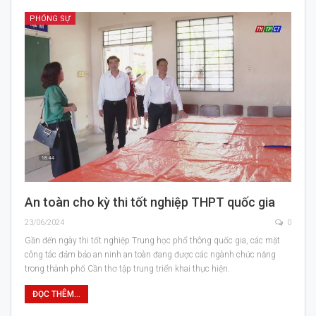
PHÓNG SỰ
An toàn cho kỳ thi tốt nghiệp THPT quốc gia
23/06/2024
0
Gần đến ngày thi tốt nghiệp Trung học phổ thông quốc gia, các mặt
công tác đảm bảo an ninh an toàn đang được các ngành chức năng
trong thành phố Cần thơ tập trung triển khai thực hiện.
ĐỌC THÊM...