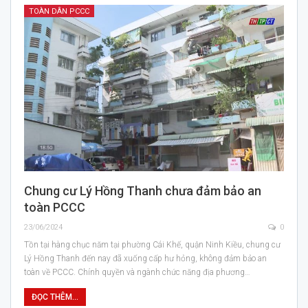
TOÀN DÂN PCCC
Chung cư Lý Hồng Thanh chưa đảm bảo an
toàn PCCC
23/06/2024
0
Tồn tại hàng chục năm tại phường Cái Khế, quận Ninh Kiều, chung cư
Lý Hồng Thanh đến nay đã xuống cấp hư hỏng, không đảm bảo an
toàn về PCCC. Chính quyền và ngành chức năng địa phương…
ĐỌC THÊM...