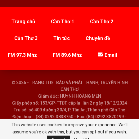
Trang chủ
Cần Thơ 1
Cần Thơ 2
Cần Thơ 3
Tin tức
Chuyên đề
FM 97.3 Mhz
FM 89.6 Mhz
Email
© 2026 - TRANG TTĐT BÁO VÀ PHÁT THANH, TRUYỀN HÌNH
CẦN THƠ
Giám đốc: HUỲNH HOÀNG MẾN
Giấy phép số: 153/GP-TTĐT, cấp lại lần 2 ngày 18/12/2024
Trụ sở: số 409 đường 30/4, P. Tân An, Thành phố Cần Thơ
Điện thoại : (84) 0292.3838750 - Fax: (84) 0292.3820199 -
Email : baoptth@cantho.gov.vn
This website uses cookies to improve your experience. We'll
assume you're ok with this, but you can opt-out if you wish.