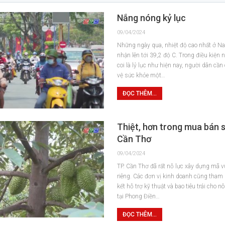
Nắng nóng kỷ lục
09/04/2024
Những ngày qua, nhiệt độ cao nhất ở N
nhận lên tới 39,2 độ C. Trong điều kiện 
coi là lỷ lục như hiện nay, người dân cần
vệ sức khỏe một…
ĐỌC THÊM...
Thiệt, hơn trong mua bán s
Cần Thơ
09/04/2024
TP. Cần Thơ đã rất nỗ lực xây dựng mã 
riêng. Các đơn vị kinh doanh cũng tham g
kết hỗ trợ kỹ thuật và bao tiêu trái cho n
tại Phong Điền…
ĐỌC THÊM...