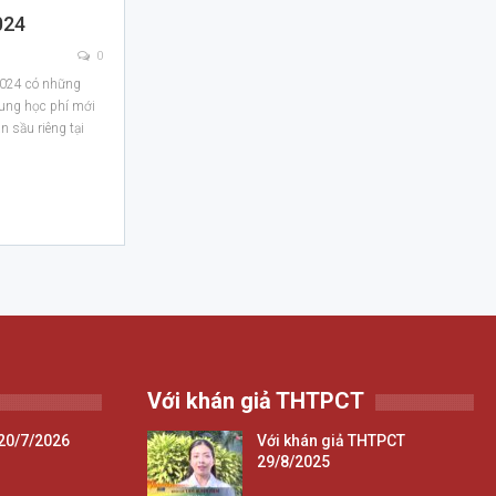
024
0
2024 có những
hung học phí mới
n sầu riêng tại
Với khán giả THTPCT
20/7/2026
Với khán giả THTPCT
29/8/2025