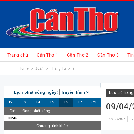
Trang chủ
Cần Thơ 1
Cần Thơ 2
Cần Thơ 3
Tin
Home
2024
Tháng Tư
9
Lịch phát sóng ngày:
Lưu trữ hàng
T2
T3
T4
T5
T6
T7
CN
09/04/
Giờ
Đang phát sóng
00:45
22/07/2026
2
Chương trình khác