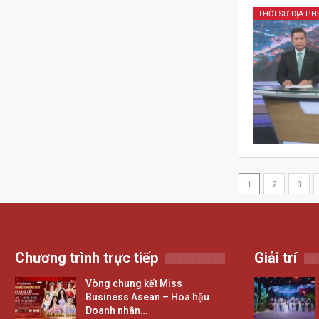
THỜI SỰ ĐỊA P
1
2
3
Chương trình trực tiếp
Giải trí
Vòng chung kết Miss
Business Asean – Hoa hậu
Doanh nhân…