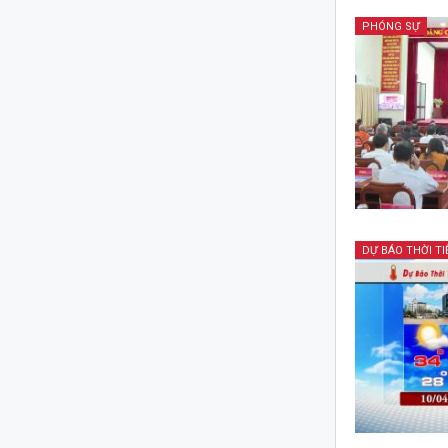
PHÓNG SỰ
DỰ BÁO THỜI TI