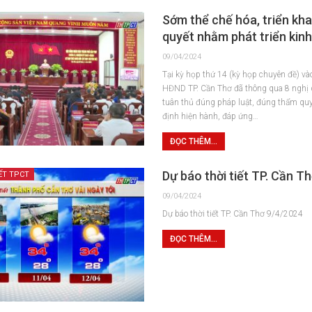
Sớm thể chế hóa, triển kha
quyết nhằm phát triển kinh 
09/04/2024
Tại kỳ họp thứ 14 (kỳ họp chuyên đề) v
HĐND TP. Cần Thơ đã thông qua 8 nghị
tuân thủ đúng pháp luật, đúng thẩm qu
định hiện hành, đáp ứng…
ĐỌC THÊM...
Dự báo thời tiết TP. Cần T
ẾT TPCT
09/04/2024
Dự báo thời tiết TP. Cần Thơ 9/4/2024
ĐỌC THÊM...