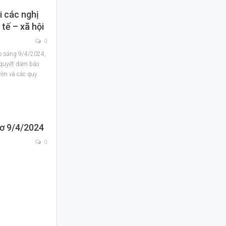
i các nghị
tế – xã hội
0
ào sáng 9/4/2024,
 quyết đảm bảo
yền và các quy
hơ 9/4/2024
0