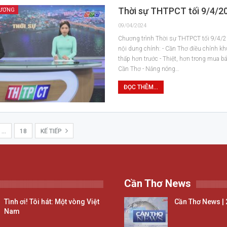
Thời sự THTPCT tối 9/4/2
HƯƠNG
09/04/2024
Chương trình Thời sự THTPCT tối 9/4/
nội dung chính: - Cần Thơ điều chỉnh k
thấp hơn trước - Thiệt, hơn trong mua bá
Cần Thơ - Nắng nóng…
ĐỌC THÊM...
…
18
KẾ TIẾP
Cần Thơ News
Tình ơi! Tôi hát: Một vòng Việt
Cần Thơ News | 
Nam