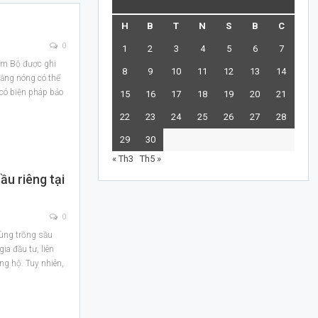
H
B
T
N
S
B
C
0
1
2
3
4
5
6
7
am Bộ được ghi
8
9
10
11
12
13
14
nắng nóng có thể
 có biện pháp bảo
15
16
17
18
19
20
21
22
23
24
25
26
27
28
29
30
« Th3
Th5 »
ầu riêng tại
0
vùng trồng sầu
ia đầu tư, liên
ông hộ. Tuy nhiên,