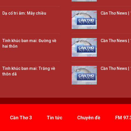
Dạ cổ tri âm: Mây chiều
Cần Thơ News | 
Tình khúc ban mai: Đường về
Cần Thơ News | 
hai thôn
Tình khúc ban mai: Trăng về
Cần Thơ News | 
thôn dã
Cần Thơ 3
Tin tức
Chuyên đề
FM 97.