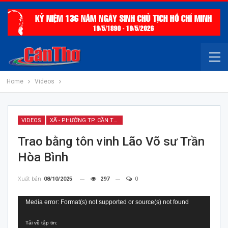
Home
Videos
VIDEOS
XÃ - PHƯỜNG TP. CẦN THƠ
Trao bằng tôn vinh Lão Võ sư Trần
Hòa Bình
Xuất bản
08/10/2025
297
0
Trình
Media error: Format(s) not supported or source(s) not found
chơi
Tải về tập tin:
Video