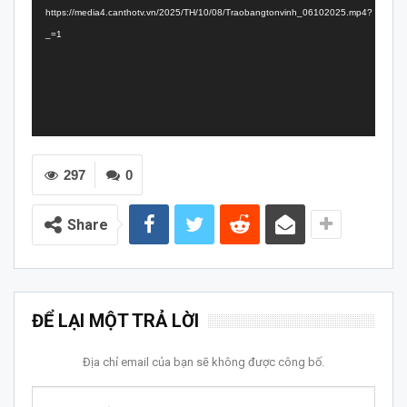
https://media4.canthotv.vn/2025/TH/10/08/Traobangtonvinh_06102025.mp4?
_=1
297
0
Share
ĐỂ LẠI MỘT TRẢ LỜI
Địa chỉ email của bạn sẽ không được công bố.