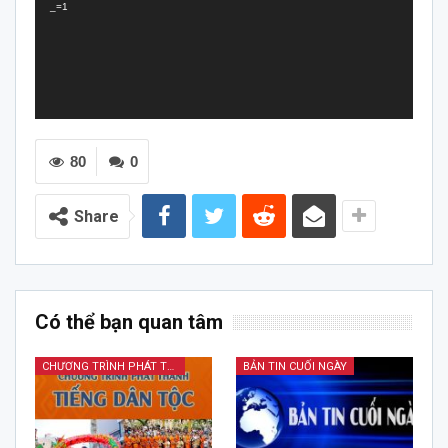
_=1
80
0
Share
Có thể bạn quan tâm
CHƯƠNG TRÌNH PHÁT THANH TIẾNG DÂN TỘC
BẢN TIN CUỐI NGÀY