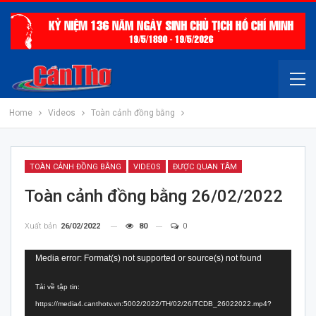
Home
Videos
Toàn cảnh đồng bằng
TOÀN CẢNH ĐỒNG BẰNG
VIDEOS
ĐƯỢC QUAN TÂM
Toàn cảnh đồng bằng 26/02/2022
Xuất bản
26/02/2022
80
0
Trình
Media error: Format(s) not supported or source(s) not found
chơi
Tải về tập tin:
Video
https://media4.canthotv.vn:5002/2022/TH/02/26/TCDB_26022022.mp4?