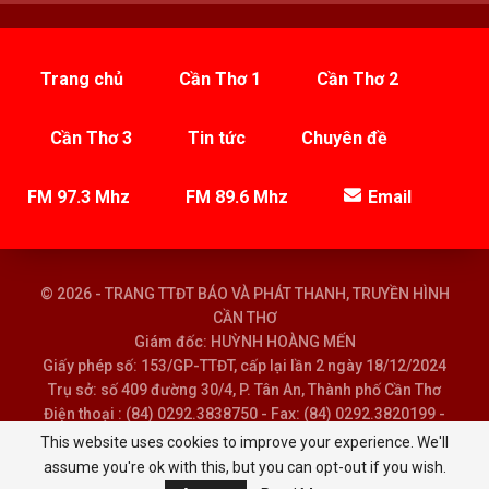
Trang chủ
Cần Thơ 1
Cần Thơ 2
Cần Thơ 3
Tin tức
Chuyên đề
FM 97.3 Mhz
FM 89.6 Mhz
Email
© 2026 - TRANG TTĐT BÁO VÀ PHÁT THANH, TRUYỀN HÌNH
CẦN THƠ
Giám đốc: HUỲNH HOÀNG MẾN
Giấy phép số: 153/GP-TTĐT, cấp lại lần 2 ngày 18/12/2024
Trụ sở: số 409 đường 30/4, P. Tân An, Thành phố Cần Thơ
Điện thoại : (84) 0292.3838750 - Fax: (84) 0292.3820199 -
Email : baoptth@cantho.gov.vn
This website uses cookies to improve your experience. We'll
assume you're ok with this, but you can opt-out if you wish.