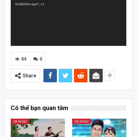
01082024.mp4?_=1
64
0
Share
Có thể bạn quan tâm
CA NHẠC
CA NHẠC