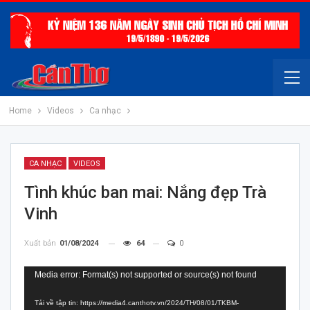
Home
Videos
Ca nhạc
CA NHẠC
VIDEOS
Tình khúc ban mai: Nắng đẹp Trà
Vinh
Xuất bản
01/08/2024
64
0
Trình
Media error: Format(s) not supported or source(s) not found
chơi
Tải về tập tin: https://media4.canthotv.vn/2024/TH/08/01/TKBM-
Video