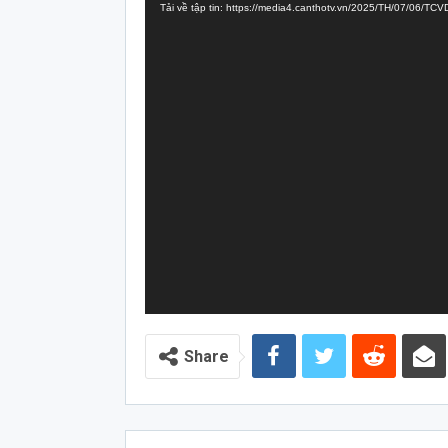
Tải về tập tin: https://media4.canthotv.vn/2025/TH/07/06/
Video
Share