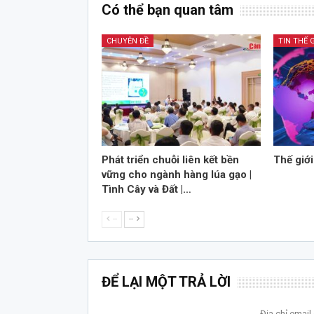
Có thể bạn quan tâm
CHUYÊN ĐỀ
TIN THẾ G
Phát triển chuỗi liên kết bền
Thế giớ
vững cho ngành hàng lúa gạo |
Tình Cây và Đất |…
--
--
ĐỂ LẠI MỘT TRẢ LỜI
Địa chỉ emai