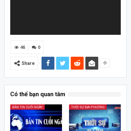
46
0
Share
Có thể bạn quan tâm
BẢN TIN CUỐI NGÀY
THỜI SỰ ĐỊA PHƯƠNG