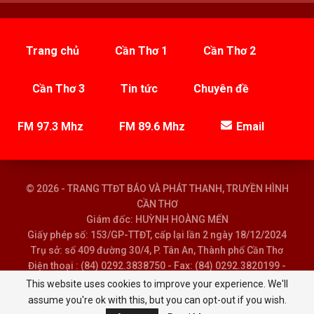
Trang chủ
Cần Thơ 1
Cần Thơ 2
Cần Thơ 3
Tin tức
Chuyên đề
FM 97.3 Mhz
FM 89.6 Mhz
Email
© 2026 - TRANG TTĐT BÁO VÀ PHÁT THANH, TRUYỀN HÌNH
CẦN THƠ
Giám đốc: HUỲNH HOÀNG MẾN
Giấy phép số: 153/GP-TTĐT, cấp lại lần 2 ngày 18/12/2024
Trụ sở: số 409 đường 30/4, P. Tân An, Thành phố Cần Thơ
Điện thoại : (84) 0292.3838750 - Fax: (84) 0292.3820199 -
Email : baoptth@cantho.gov.vn
This website uses cookies to improve your experience. We'll
assume you're ok with this, but you can opt-out if you wish.