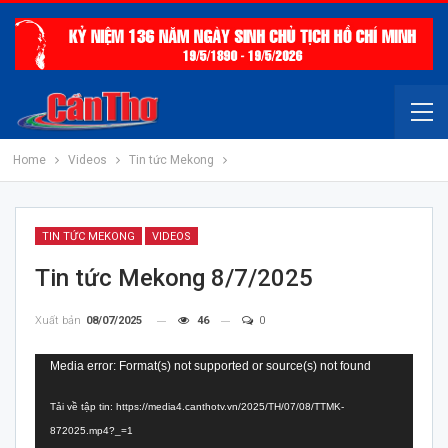
Home
Videos
Tin tức Mekong
TIN TỨC MEKONG
VIDEOS
Tin tức Mekong 8/7/2025
Xuất bản
08/07/2025
46
0
Trình
Media error: Format(s) not supported or source(s) not found
chơi
Tải về tập tin: https://media4.canthotv.vn/2025/TH/07/08/TTMK-
Video
872025.mp4?_=1