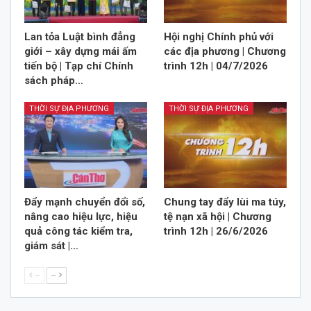
Lan tỏa Luật bình đẳng
Hội nghị Chính phủ với
giới – xây dựng mái ấm
các địa phương | Chương
tiến bộ | Tạp chí Chính
trình 12h | 04/7/2026
sách pháp…
THỜI SỰ ĐỊA PHƯƠNG
THỜI SỰ ĐỊA PHƯƠNG
Đẩy mạnh chuyển đổi số,
Chung tay đẩy lùi ma túy,
nâng cao hiệu lực, hiệu
tệ nạn xã hội | Chương
quả công tác kiểm tra,
trình 12h | 26/6/2026
giám sát |…
--
--