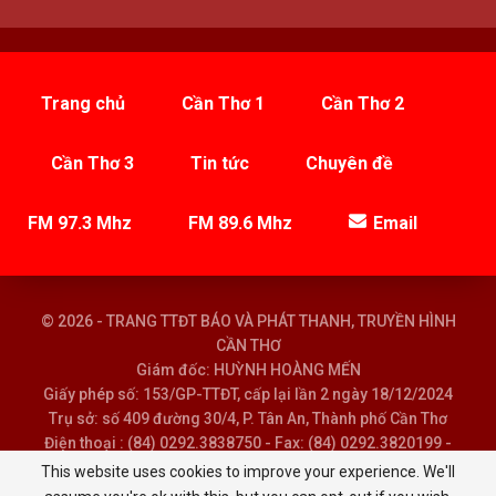
Trang chủ
Cần Thơ 1
Cần Thơ 2
Cần Thơ 3
Tin tức
Chuyên đề
FM 97.3 Mhz
FM 89.6 Mhz
Email
© 2026 - TRANG TTĐT BÁO VÀ PHÁT THANH, TRUYỀN HÌNH
CẦN THƠ
Giám đốc: HUỲNH HOÀNG MẾN
Giấy phép số: 153/GP-TTĐT, cấp lại lần 2 ngày 18/12/2024
Trụ sở: số 409 đường 30/4, P. Tân An, Thành phố Cần Thơ
Điện thoại : (84) 0292.3838750 - Fax: (84) 0292.3820199 -
Email : baoptth@cantho.gov.vn
This website uses cookies to improve your experience. We'll