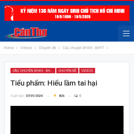
Home
Videos
Chuyên đề
Câu chuyện BHXH - BHYT
CÂU CHUYỆN BHXH - BHYT
CHUYÊN ĐỀ
VIDEOS
Tiểu phẩm: Hiểu lầm tai hại
Xuất bản
07/01/2024
826
0