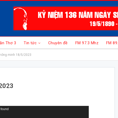
ần Thơ 3
Tin tức
Chuyên đề
FM 97.3 Mhz
FM 89
thông minh 18/5/2023
/2023
 found