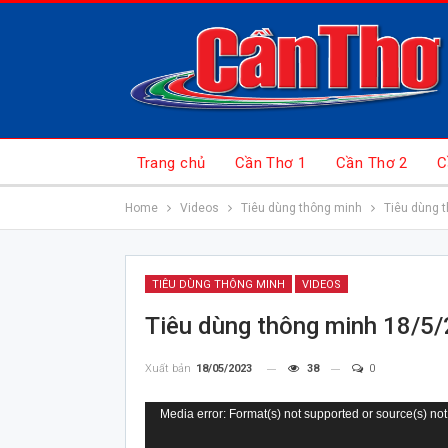
Trang chủ
Cần Thơ 1
Cần Thơ 2
C
Home
Videos
Tiêu dùng thông minh
Tiêu dùng 
TIÊU DÙNG THÔNG MINH
VIDEOS
Tiêu dùng thông minh 18/5
Xuất bản
18/05/2023
38
0
Trình
Media error: Format(s) not supported or source(s) not
chơi