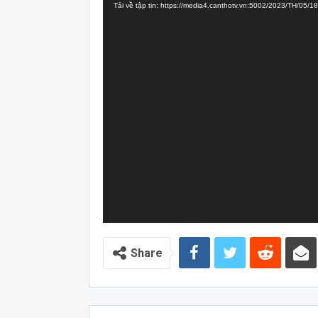
Tải về tập tin: https://media4.canthotv.vn:5002/2023/TH
Video
Share