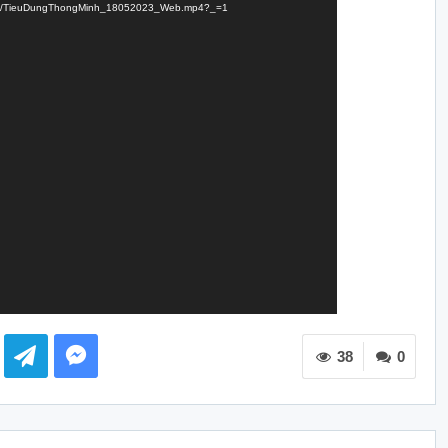
/05/18/TieuDungThongMinh_18052023_Web.mp4?_=1
38
0