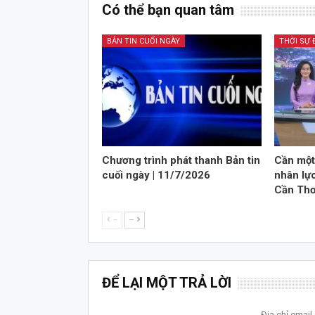
Có thể bạn quan tâm
BẢN TIN CUỐI NGÀY
THỜI SỰ
Chương trình phát thanh Bản tin
Cần một 
cuối ngày | 11/7/2026
nhân lực
Cần Thơ
--
--
ĐỂ LẠI MỘT TRẢ LỜI
Địa chỉ emai