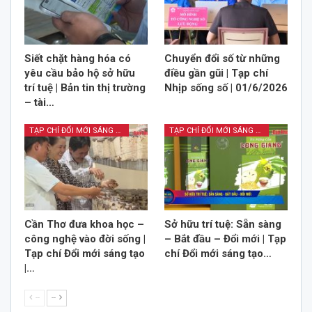
Siết chặt hàng hóa có
Chuyển đổi số từ những
yêu cầu bảo hộ sở hữu
điều gần gũi | Tạp chí
trí tuệ | Bản tin thị trường
Nhịp sống số | 01/6/2026
– tài…
TẠP CHÍ ĐỔI MỚI SÁNG TẠO
TẠP CHÍ ĐỔI MỚI SÁNG TẠO
Cần Thơ đưa khoa học –
Sở hữu trí tuệ: Sẵn sàng
công nghệ vào đời sống |
– Bắt đầu – Đổi mới | Tạp
Tạp chí Đổi mới sáng tạo
chí Đổi mới sáng tạo…
|…
--
--