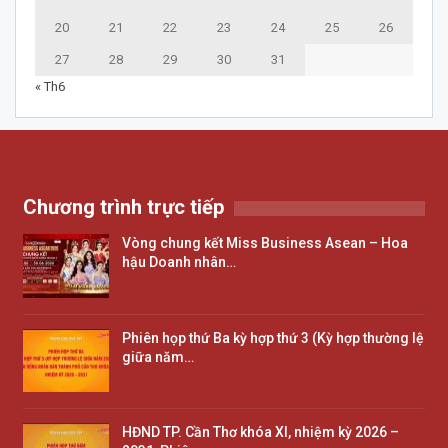
20
21
22
23
24
25
26
27
28
29
30
31
« Th6
Chương trình trực tiếp
Vòng chung kết Miss Business Asean – Hoa
hậu Doanh nhân…
Phiên họp thứ Ba kỳ hợp thứ 3 (Kỳ hợp thường lệ
giữa năm…
HĐND TP. Cần Thơ khóa XI, nhiệm kỳ 2026 –