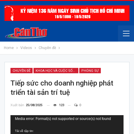
Home
Videos
Chuyên đề
CHUYÊN ĐỀ
KHOA HỌC VÀ CUỘC SỐNG SỐ
PHÓNG SỰ
Tiếp sức cho doanh nghiệp phát
triển tài sản trí tuệ
Xuất bản
25/08/2025
123
0
Trình
Media error: Format(s) not supported or source(s) not found
chơi
Tải về tập tin:
Video