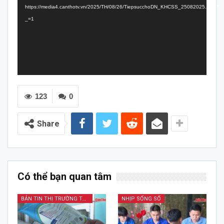
https://media4.canthotv.vn/2025/TH/08/26/TiepsucchoDN_KHCSS_25082025.mp4?
_=1
123
0
Share
Có thể bạn quan tâm
BẢN TIN THỊ TRƯỜNG TÀI CHÍNH KINH DOANH
NHỊP SỐNG SỐ