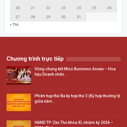
20
21
22
23
24
25
26
27
28
29
30
31
« Th6
Chương trình trực tiếp
Vòng chung kết Miss Business Asean – Hoa
hậu Doanh nhân…
Phiên họp thứ Ba kỳ hợp thứ 3 (Kỳ hợp thường lệ
giữa năm…
HĐND TP. Cần Thơ khóa XI, nhiệm kỳ 2026 –