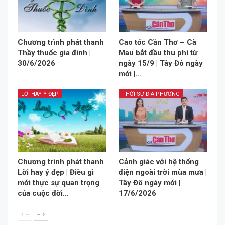
Chương trình phát thanh
Cao tốc Cần Thơ – Cà
Thầy thuốc gia đình |
Mau bắt đầu thu phí từ
30/6/2026
ngày 15/9 | Tây Đô ngày
mới |…
LỜI HAY Ý ĐẸP
THỜI SỰ ĐỊA PHƯƠNG
Chương trình phát thanh
Cảnh giác với hệ thống
Lời hay ý đẹp | Điều gì
điện ngoài trời mùa mưa |
mới thực sự quan trọng
Tây Đô ngày mới |
của cuộc đời…
17/6/2026
--
--