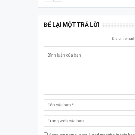
ĐỂ LẠI MỘT TRẢ LỜI
Địa chỉ emai
Save my name, email, and website in this bro