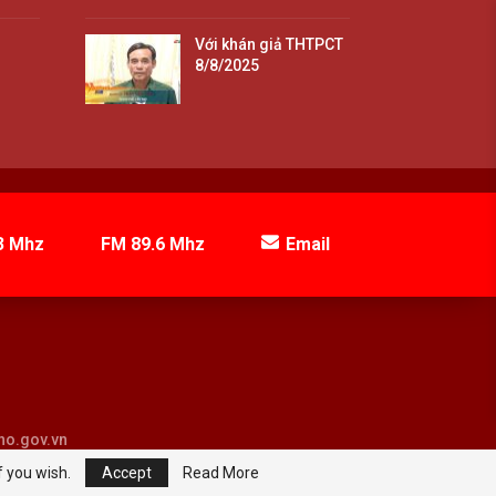
Với khán giả THTPCT
8/8/2025
3 Mhz
FM 89.6 Mhz
Email
tho.gov.vn
f you wish.
Accept
Read More