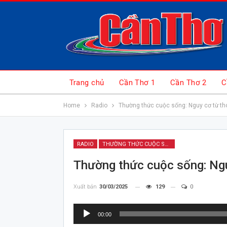
Trang chủ
Cần Thơ 1
Cần Thơ 2
C
Home
Radio
Thường thức cuộc sống: Nguy cơ từ th
RADIO
THƯỜNG THỨC CUỘC SỐNG
Thường thức cuộc sống: Ngu
Xuất bản
30/03/2025
129
0
Trình
00:00
chơi