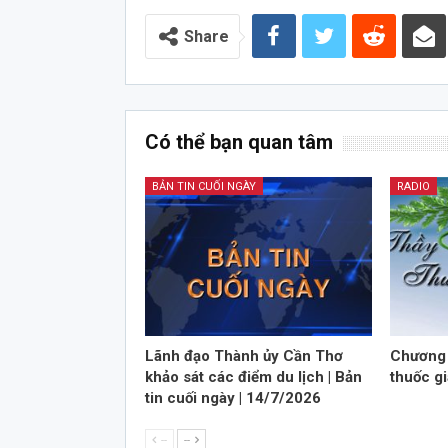
Audio
Share
Có thể bạn quan tâm
BẢN TIN CUỐI NGÀY
RADIO
Lãnh đạo Thành ủy Cần Thơ
Chương 
khảo sát các điểm du lịch | Bản
thuốc gi
tin cuối ngày | 14/7/2026
--
--