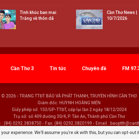
Tình khúc ban mai:
Cần Thơ News |
Trăng về thôn dã
10/7/2026
Cần Thơ 3
Tin tức
Chuyên đề
FM 97.
© 2026 - TRANG TTĐT BÁO VÀ PHÁT THANH, TRUYỀN HÌNH CẦN THƠ
Giám đốc: HUỲNH HOÀNG MẾN
Giấy phép số: 153/GP-TTĐT, cấp lại lần 2 ngày 18/12/2024
Trụ sở: số 409 đường 30/4, P. Tân An, Thành phố Cần Thơ
i : (84) 0292.3838750 - Fax: (84) 0292.3820199 - Email : baoptth@can
your experience. We'll assume you're ok with this, but you can opt-out i