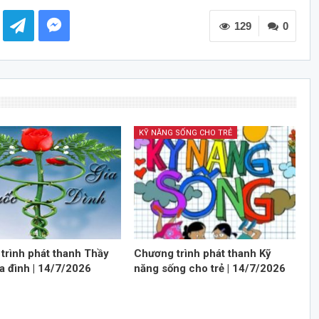
các
129
phím
0
mũi
tên
Lên/Xuống
để
tăng
hoặc
KỸ NĂNG SỐNG CHO TRẺ
giảm
âm
lượng.
trình phát thanh Thầy
Chương trình phát thanh Kỹ
a đình | 14/7/2026
năng sống cho trẻ | 14/7/2026