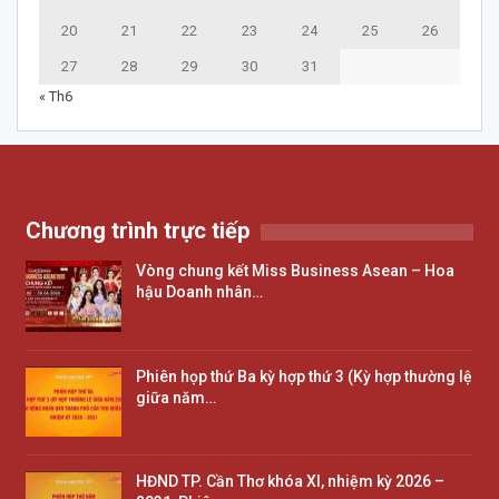
20
21
22
23
24
25
26
27
28
29
30
31
« Th6
Chương trình trực tiếp
Vòng chung kết Miss Business Asean – Hoa
hậu Doanh nhân…
Phiên họp thứ Ba kỳ hợp thứ 3 (Kỳ hợp thường lệ
giữa năm…
HĐND TP. Cần Thơ khóa XI, nhiệm kỳ 2026 –