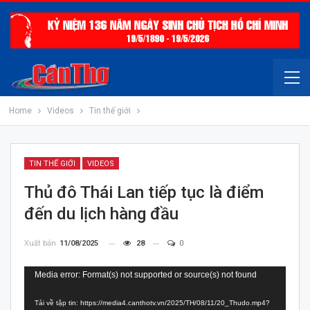
Home
Videos
Tin thế giới
TIN THẾ GIỚI
VIDEOS
Thủ đô Thái Lan tiếp tục là điểm
đến du lịch hàng đầu
Xuất bản
11/08/2025
28
0
Trình
Media error: Format(s) not supported or source(s) not found
chơi
Tải về tập tin: https://media4.canthotv.vn/2025/TH/08/11/20_Thudo.mp4?
Video