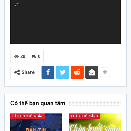
_=1
28
0
Share
Có thể bạn quan tâm
BẢN TIN CUỐI NGÀY
CHÀO BUỔI SÁNG