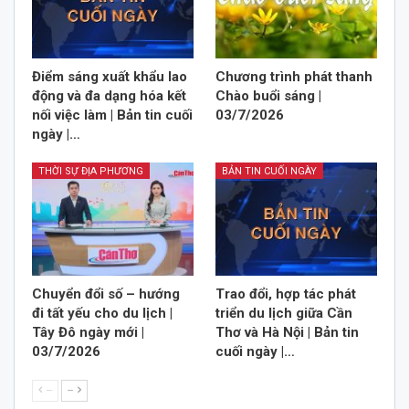
Điểm sáng xuất khẩu lao
Chương trình phát thanh
động và đa dạng hóa kết
Chào buổi sáng |
nối việc làm | Bản tin cuối
03/7/2026
ngày |…
THỜI SỰ ĐỊA PHƯƠNG
BẢN TIN CUỐI NGÀY
Chuyển đổi số – hướng
Trao đổi, hợp tác phát
đi tất yếu cho du lịch |
triển du lịch giữa Cần
Tây Đô ngày mới |
Thơ và Hà Nội | Bản tin
03/7/2026
cuối ngày |…
--
--