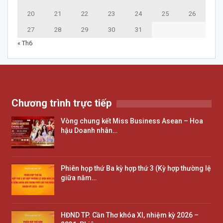
20
21
22
23
24
25
26
27
28
29
30
31
« Th6
Chương trình trực tiếp
Vòng chung kết Miss Business Asean – Hoa
hậu Doanh nhân…
Phiên họp thứ Ba kỳ hợp thứ 3 (Kỳ hợp thường lệ
giữa năm…
HĐND TP. Cần Thơ khóa XI, nhiệm kỳ 2026 –