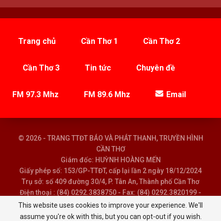
Trang chủ
Cần Thơ 1
Cần Thơ 2
Cần Thơ 3
Tin tức
Chuyên đề
FM 97.3 Mhz
FM 89.6 Mhz
Email
© 2026 - TRANG TTĐT BÁO VÀ PHÁT THANH, TRUYỀN HÌNH
CẦN THƠ
Giám đốc: HUỲNH HOÀNG MẾN
Giấy phép số: 153/GP-TTĐT, cấp lại lần 2 ngày 18/12/2024
Trụ sở: số 409 đường 30/4, P. Tân An, Thành phố Cần Thơ
Điện thoại : (84) 0292.3838750 - Fax: (84) 0292.3820199 -
Email : baoptth@cantho.gov.vn
This website uses cookies to improve your experience. We'll
assume you're ok with this, but you can opt-out if you wish.