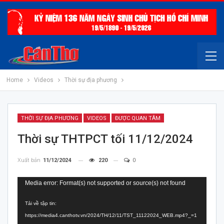
Home
Videos
Thời sự địa phương
THỜI SỰ ĐỊA PHƯƠNG
VIDEOS
ĐƯỢC QUAN TÂM
Thời sự THTPCT tối 11/12/2024
Xuất bản
11/12/2024
220
0
Trình
Media error: Format(s) not supported or source(s) not found
chơi
Tải về tập tin:
Video
https://media4.canthotv.vn/2024/TH/12/11/TST_11122024_WEB.mp4?_=1