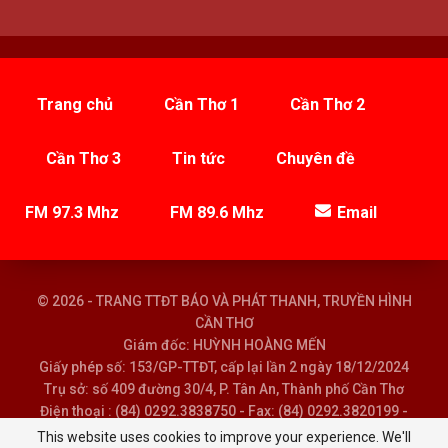
Trang chủ
Cần Thơ 1
Cần Thơ 2
Cần Thơ 3
Tin tức
Chuyên đề
FM 97.3 Mhz
FM 89.6 Mhz
Email
© 2026 - TRANG TTĐT BÁO VÀ PHÁT THANH, TRUYỀN HÌNH
CẦN THƠ
Giám đốc: HUỲNH HOÀNG MẾN
Giấy phép số: 153/GP-TTĐT, cấp lại lần 2 ngày 18/12/2024
Trụ sở: số 409 đường 30/4, P. Tân An, Thành phố Cần Thơ
Điện thoại : (84) 0292.3838750 - Fax: (84) 0292.3820199 -
Email : baoptth@cantho.gov.vn
This website uses cookies to improve your experience. We'll