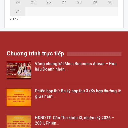
24
25
26
27
28
29
30
31
« Th7
Chương trình trực tiếp
Vòng chung kết Miss Business Asean – Hoa
hậu Doanh nhân…
Phiên họp thứ Ba kỳ hợp thứ 3 (Kỳ hợp thường lệ
giữa năm…
HĐND TP. Cần Thơ khóa XI, nhiệm kỳ 2026 –
2031, Phiên…