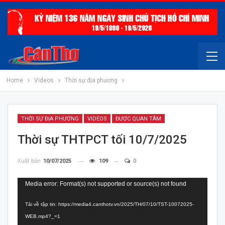
Home
Videos
Thời sự địa phương
THỜI SỰ ĐỊA PHƯƠNG
VIDEOS
ĐƯỢC QUAN TÂM
Thời sự THTPCT tối 10/7/2025
Xuất bản
10/07/2025
109
0
Trình
Media error: Format(s) not supported or source(s) not found
chơi
Tải về tập tin: https://media4.canthotv.vn/2025/TH/07/10/TST-10072025-
Video
WEB.mp4?_=1