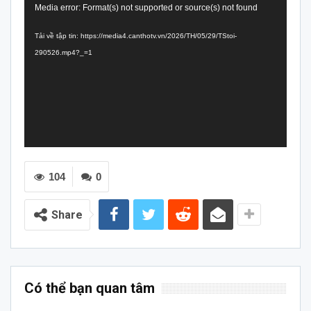
Trình
Media error: Format(s) not supported or source(s) not found
chơi
Tải về tập tin: https://media4.canthotv.vn/2026/TH/05/29/TStoi-
Video
290526.mp4?_=1
104
0
Share
Có thể bạn quan tâm