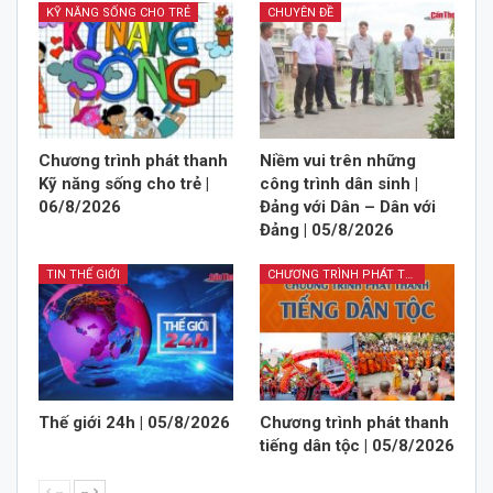
KỸ NĂNG SỐNG CHO TRẺ
CHUYÊN ĐỀ
Chương trình phát thanh
Niềm vui trên những
Kỹ năng sống cho trẻ |
công trình dân sinh |
06/8/2026
Đảng với Dân – Dân với
Đảng | 05/8/2026
TIN THẾ GIỚI
CHƯƠNG TRÌNH PHÁT THANH TIẾNG DÂN TỘC
Thế giới 24h | 05/8/2026
Chương trình phát thanh
tiếng dân tộc | 05/8/2026
--
--