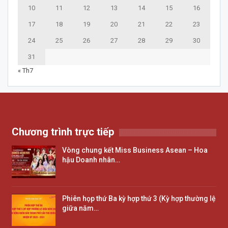
10
11
12
13
14
15
16
17
18
19
20
21
22
23
24
25
26
27
28
29
30
31
« Th7
Chương trình trực tiếp
Vòng chung kết Miss Business Asean – Hoa
hậu Doanh nhân…
Phiên họp thứ Ba kỳ hợp thứ 3 (Kỳ hợp thường lệ
giữa năm…