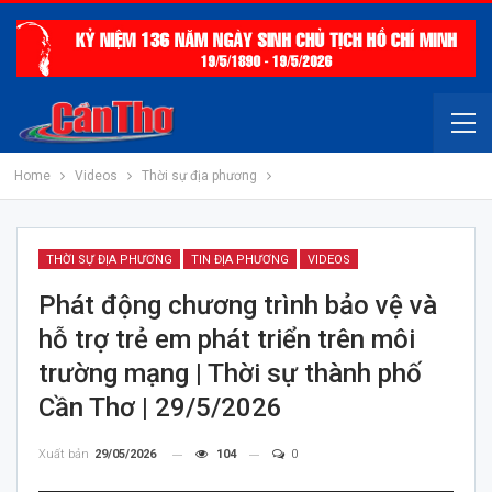
Home
Videos
Thời sự địa phương
THỜI SỰ ĐỊA PHƯƠNG
TIN ĐỊA PHƯƠNG
VIDEOS
Phát động chương trình bảo vệ và
hỗ trợ trẻ em phát triển trên môi
trường mạng | Thời sự thành phố
Cần Thơ | 29/5/2026
Xuất bản
29/05/2026
104
0