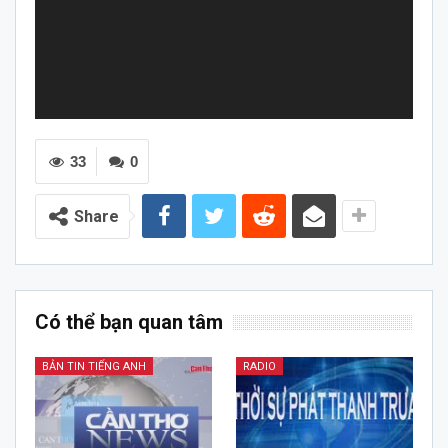
33
0
Share
Có thể bạn quan tâm
BẢN TIN TIẾNG ANH
RADIO