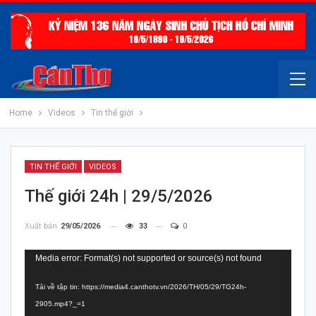
Home
Videos
Tin thế giới
TIN THẾ GIỚI
VIDEOS
Thế giới 24h | 29/5/2026
Xuất bản
29/05/2026
33
0
Trình
Media error: Format(s) not supported or source(s) not found
chơi
Tải về tập tin: https://media4.canthotv.vn/2026/TH/05/29/TG24h-
Video
2905.mp4?_=1