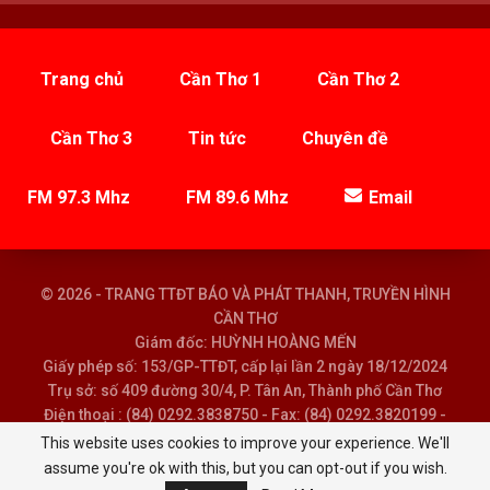
Trang chủ
Cần Thơ 1
Cần Thơ 2
Cần Thơ 3
Tin tức
Chuyên đề
FM 97.3 Mhz
FM 89.6 Mhz
Email
© 2026 - TRANG TTĐT BÁO VÀ PHÁT THANH, TRUYỀN HÌNH
CẦN THƠ
Giám đốc: HUỲNH HOÀNG MẾN
Giấy phép số: 153/GP-TTĐT, cấp lại lần 2 ngày 18/12/2024
Trụ sở: số 409 đường 30/4, P. Tân An, Thành phố Cần Thơ
Điện thoại : (84) 0292.3838750 - Fax: (84) 0292.3820199 -
Email : baoptth@cantho.gov.vn
This website uses cookies to improve your experience. We'll
assume you're ok with this, but you can opt-out if you wish.