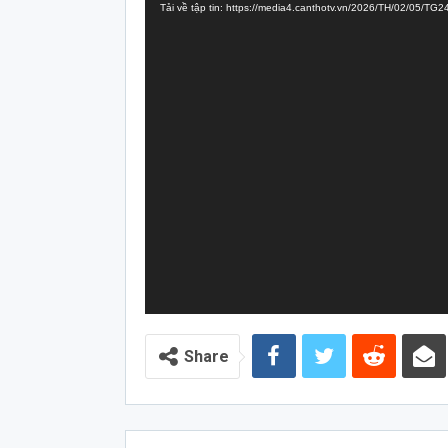
Tải về tập tin: https://media4.canthotv.vn/2026/TH/02/05/
Video
Share