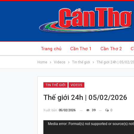
Trang chủ
Cần Thơ 1
Cần Thơ 2
C
Home
Videos
Tin thế giới
Thế giới 24h | 05/02/2
TIN THẾ GIỚI
VIDEOS
Thế giới 24h | 05/02/2026
Xuất bản
05/02/2026
39
0
Trình
Media error: Format(s) not supported or source(s) not
chơi