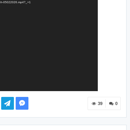
TG24h-05022026.mp4?_=1
39
0