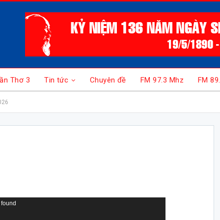
ần Thơ 3
Tin tức
Chuyên đề
FM 97.3 Mhz
FM 89
026
 found