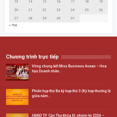
13
14
15
16
17
18
19
20
21
22
23
24
25
26
27
28
29
30
31
« Th6
Chương trình trực tiếp
Vòng chung kết Miss Business Asean – Hoa
hậu Doanh nhân…
Phiên họp thứ Ba kỳ hợp thứ 3 (Kỳ hợp thường lệ
giữa năm…
HĐND TP. Cần Thơ khóa XI, nhiệm kỳ 2026 –