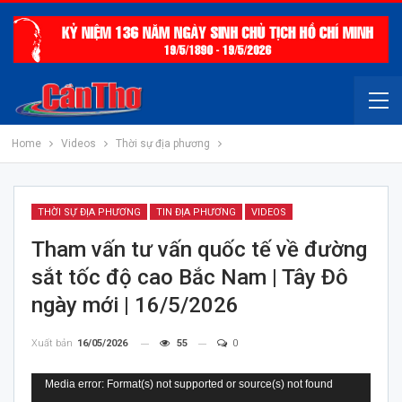
Home
Videos
Thời sự địa phương
THỜI SỰ ĐỊA PHƯƠNG
TIN ĐỊA PHƯƠNG
VIDEOS
Tham vấn tư vấn quốc tế về đường
sắt tốc độ cao Bắc Nam | Tây Đô
ngày mới | 16/5/2026
Xuất bản
16/05/2026
55
0
Trình
Media error: Format(s) not supported or source(s) not found