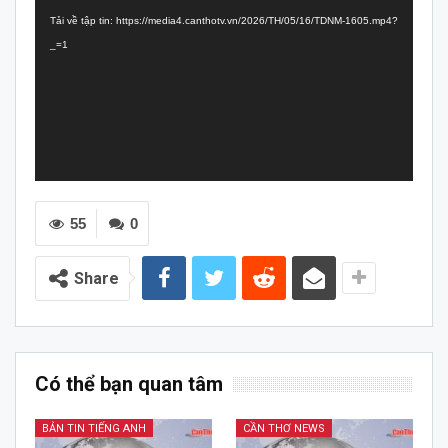
chơi
Tải về tập tin: https://media4.canthotv.vn/2026/TH/05/16/TDNM-1605.mp4?
Video
_=1
55
0
Share
Có thể bạn quan tâm
BẢN TIN TIẾNG ANH
CẦN THƠ NEWS