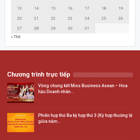
13
14
15
16
17
18
19
20
21
22
23
24
25
26
27
28
29
30
31
« Th6
Chương trình trực tiếp
Vòng chung kết Miss Business Asean – Hoa
hậu Doanh nhân…
Phiên họp thứ Ba kỳ hợp thứ 3 (Kỳ hợp thường lệ
giữa năm…