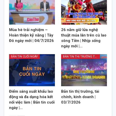
Mùa hè trải nghiệm –
26 năm giữ lửa nghệ
Hoàn thiện kỹ năng | Tây
thuật múa lân trên cù lao
Đô ngày mới | 04/7/2026
sông Tiền | Nhịp sống
ngày mới |…
BẢN TIN CUỐI NGÀY
BẢN TIN THỊ TRƯỜNG TÀI CHÍNH KINH DOANH
Điểm sáng xuất khẩu lao
Bản tin thị trường, tài
động và đa dạng hóa kết
chính, kinh doanh |
nối việc làm | Bản tin cuối
03/7/2026
ngày |…