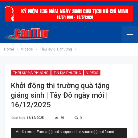
Home
Videos
Thời sự địa phương
THỜI SỰ ĐỊA PHƯƠNG
TIN ĐỊA PHƯƠNG
VIDEOS
Khởi động thị trường quà tặng
giáng sinh | Tây Đô ngày mới |
16/12/2025
Xuất bản
16/12/2025
91
0
Trình
Media error: Format(s) not supported or source(s) not found