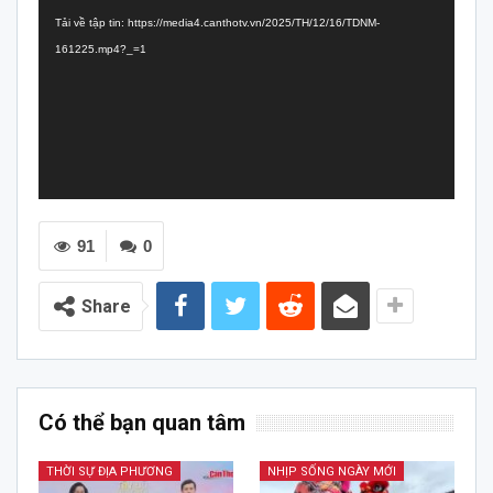
chơi
Tải về tập tin: https://media4.canthotv.vn/2025/TH/12/16/TDNM-
Video
161225.mp4?_=1
91
0
Share
Có thể bạn quan tâm
THỜI SỰ ĐỊA PHƯƠNG
NHỊP SỐNG NGÀY MỚI