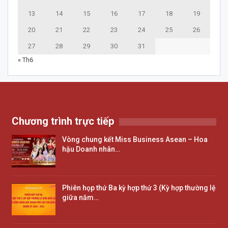
13
14
15
16
17
18
19
20
21
22
23
24
25
26
27
28
29
30
31
« Th6
Chương trình trực tiếp
Vòng chung kết Miss Business Asean – Hoa
hậu Doanh nhân…
Phiên họp thứ Ba kỳ hợp thứ 3 (Kỳ hợp thường lệ
giữa năm…