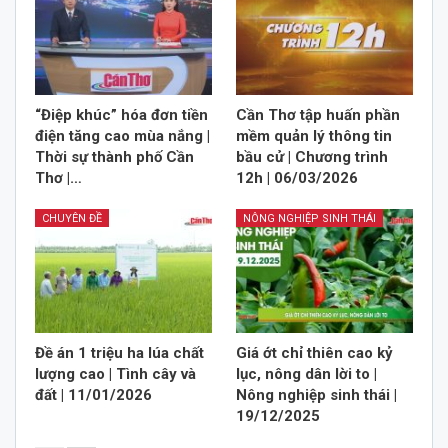
“Điệp khúc” hóa đơn tiền
Cần Thơ tập huấn phần
điện tăng cao mùa nắng |
mềm quản lý thông tin
Thời sự thành phố Cần
bầu cử | Chương trình
Thơ |…
12h | 06/03/2026
CHUYÊN ĐỀ
NÔNG NGHIỆP SINH THÁI
Đề án 1 triệu ha lúa chất
Giá ớt chỉ thiên cao kỷ
lượng cao | Tình cây và
lục, nông dân lời to |
đất | 11/01/2026
Nông nghiệp sinh thái |
19/12/2025