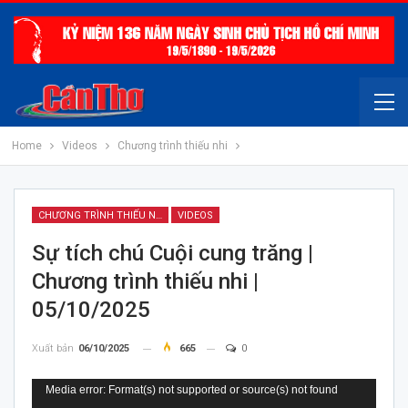
Home
Videos
Chương trình thiếu nhi
CHƯƠNG TRÌNH THIẾU NHI
VIDEOS
Sự tích chú Cuội cung trăng |
Chương trình thiếu nhi |
05/10/2025
Xuất bản
06/10/2025
665
0
Trình
Media error: Format(s) not supported or source(s) not found