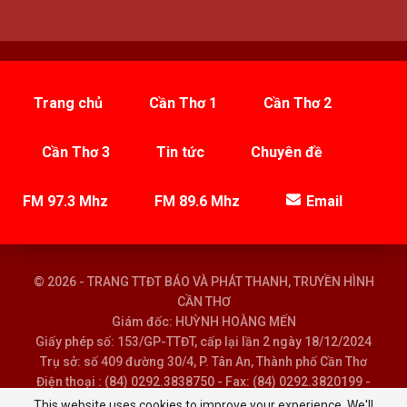
Trang chủ
Cần Thơ 1
Cần Thơ 2
Cần Thơ 3
Tin tức
Chuyên đề
FM 97.3 Mhz
FM 89.6 Mhz
Email
© 2026 - TRANG TTĐT BÁO VÀ PHÁT THANH, TRUYỀN HÌNH
CẦN THƠ
Giám đốc: HUỲNH HOÀNG MẾN
Giấy phép số: 153/GP-TTĐT, cấp lại lần 2 ngày 18/12/2024
Trụ sở: số 409 đường 30/4, P. Tân An, Thành phố Cần Thơ
Điện thoại : (84) 0292.3838750 - Fax: (84) 0292.3820199 -
Email : baoptth@cantho.gov.vn
This website uses cookies to improve your experience. We'll