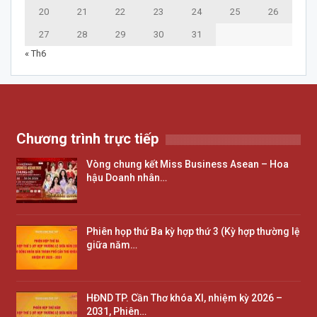
20
21
22
23
24
25
26
27
28
29
30
31
« Th6
Chương trình trực tiếp
Vòng chung kết Miss Business Asean – Hoa
hậu Doanh nhân…
Phiên họp thứ Ba kỳ hợp thứ 3 (Kỳ hợp thường lệ
giữa năm…
HĐND TP. Cần Thơ khóa XI, nhiệm kỳ 2026 –
2031, Phiên…