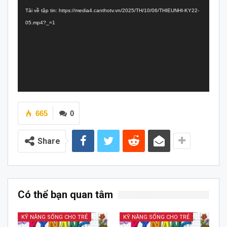
chơi
Tải về tập tin: https://media4.canthotv.vn/2025/TH/10/06/THIEUNHI-KY22-
Video
05.mp4?_=1
665
0
Share
Có thể bạn quan tâm
KỸ NĂNG SỐNG CHO TRẺ
KỸ NĂNG SỐNG CHO TRẺ