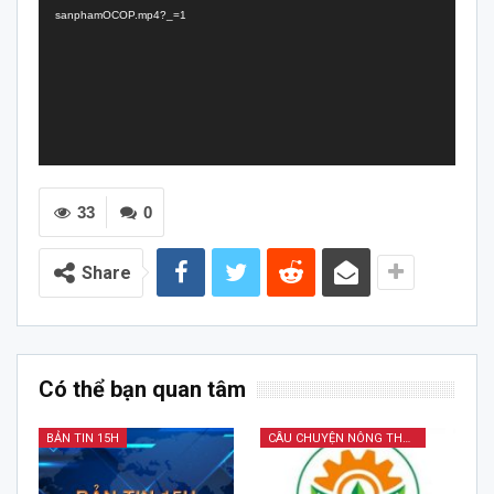
sanphamOCOP.mp4?_=1
33
0
Share
Có thể bạn quan tâm
BẢN TIN 15H
CÂU CHUYỆN NÔNG THÔN MỚI