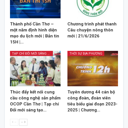
Thành phố Cần Thơ –
Chương trình phát thanh
một năm định hình diện
Câu chuyện nông thôn
mạo du lịch mới | Bản tin
mới | 21/6/2026
15H |…
TẠP CHÍ ĐỔI MỚI SÁNG TẠO
THỜI SỰ ĐỊA PHƯƠNG
Thúc đẩy kết nối cung
Tuyên dương 44 cán bộ
cầu công nghệ sản phẩm
công đoàn, đoàn viên
OCOP Cần Thơ | Tạp chí
tiêu biểu giai đoạn 2023-
Đổi mới sáng tạo…
2025 | Chương…
--
--