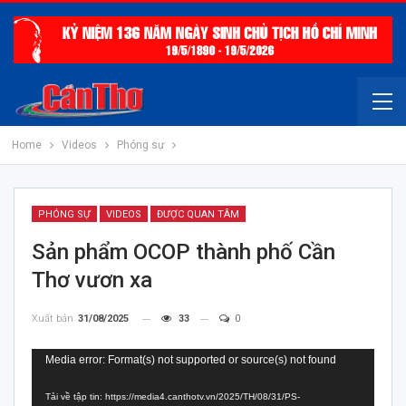
Home
Videos
Phóng sự
PHÓNG SỰ
VIDEOS
ĐƯỢC QUAN TÂM
Sản phẩm OCOP thành phố Cần
Thơ vươn xa
Xuất bản
31/08/2025
33
0
Trình
Media error: Format(s) not supported or source(s) not found
chơi
Tải về tập tin: https://media4.canthotv.vn/2025/TH/08/31/PS-
Video