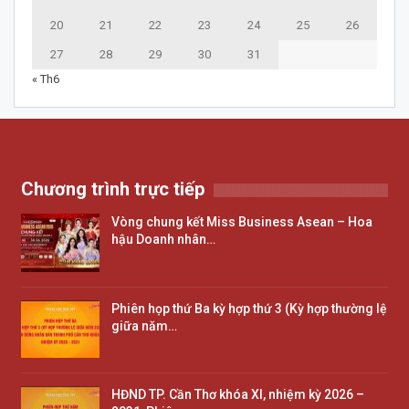
20
21
22
23
24
25
26
27
28
29
30
31
« Th6
Chương trình trực tiếp
Vòng chung kết Miss Business Asean – Hoa
hậu Doanh nhân…
Phiên họp thứ Ba kỳ hợp thứ 3 (Kỳ hợp thường lệ
giữa năm…
HĐND TP. Cần Thơ khóa XI, nhiệm kỳ 2026 –