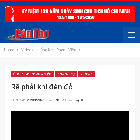
Home
Videos
Ống Kính Phóng Viên
ỐNG KÍNH PHÓNG VIÊN
PHÓNG SỰ
VIDEOS
Rẽ phải khi đèn đỏ
Xuất bản
23/09/2023
90
0