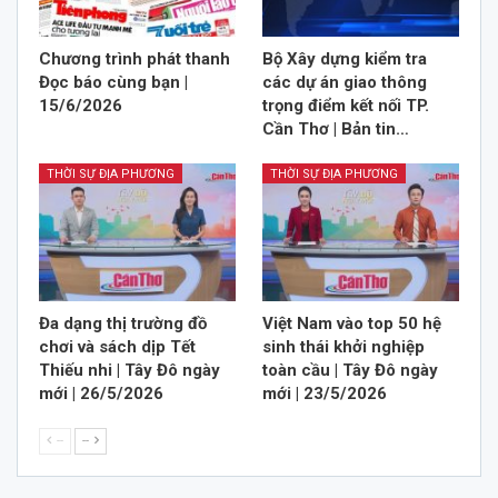
Chương trình phát thanh
Bộ Xây dựng kiểm tra
Đọc báo cùng bạn |
các dự án giao thông
15/6/2026
trọng điểm kết nối TP.
Cần Thơ | Bản tin…
THỜI SỰ ĐỊA PHƯƠNG
THỜI SỰ ĐỊA PHƯƠNG
Đa dạng thị trường đồ
Việt Nam vào top 50 hệ
chơi và sách dịp Tết
sinh thái khởi nghiệp
Thiếu nhi | Tây Đô ngày
toàn cầu | Tây Đô ngày
mới | 26/5/2026
mới | 23/5/2026
--
--