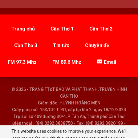
Trang chủ
Cần Thơ 1
Cần Thơ 2
Cần Thơ 3
Tin tức
Chuyên đề
FM 97.3 Mhz
FM 89.6 Mhz
Email
© 2026 - TRANG TTĐT BÁO VÀ PHÁT THANH, TRUYỀN HÌNH
CẦN THƠ
Giám đốc: HUỲNH HOÀNG MẾN
Giấy phép số: 153/GP-TTĐT, cấp lại lần 2 ngày 18/12/2024
Trụ sở: số 409 đường 30/4, P. Tân An, Thành phố Cần Thơ
Điện thoại : (84) 0292.3838750 - Fax: (84) 0292.3820199 -
Email : baoptth@cantho.gov.vn
This website uses cookies to improve your experience. We'll