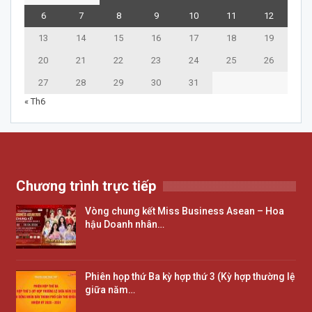
6
7
8
9
10
11
12
13
14
15
16
17
18
19
20
21
22
23
24
25
26
27
28
29
30
31
« Th6
Chương trình trực tiếp
Vòng chung kết Miss Business Asean – Hoa
hậu Doanh nhân…
Phiên họp thứ Ba kỳ hợp thứ 3 (Kỳ hợp thường lệ
giữa năm…