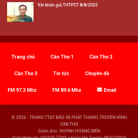
Với khán giả THTPCT 8/8/2025
Trang chủ
Cần Thơ 1
Cần Thơ 2
Cần Thơ 3
Tin tức
Chuyên đề
FM 97.3 Mhz
FM 89.6 Mhz
Email
© 2026 - TRANG TTĐT BÁO VÀ PHÁT THANH, TRUYỀN HÌNH
CẦN THƠ
Giám đốc: HUỲNH HOÀNG MẾN
Giấy phép số: 153/GP-TTĐT, cấp lại lần 2 ngày 18/12/2024