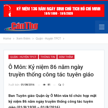
Home
Xem thêm
Quận - Huyện TPCT
QUẬN - HUYỆN TPCT
THÔNG TIN
XEM THÊM
Ô Môn: Kỷ niệm 86 năm ngày
truyền thống công tác tuyên giáo
Xuất bản
01/08/2016
81
0
Ban Tuyên giáo Quận ủy Ô Môn vừa tổ chức họp mặt
kỷ niệm 86 năm ngày truyền thống công tác tuyên
giáo (01/8/1930 – 01/8/2016).