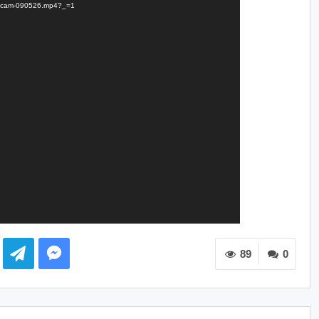
Dongcam-090526.mp4?_=1
89
0