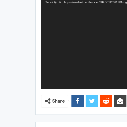
Tải về tập tin: https://media4.canthotv.vn/2026/TH/05/11/
Video
Share