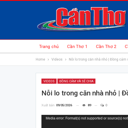
Trang chủ
Cần Thơ 1
Cần Thơ 2
C
Home
Videos
Nỗi lo trong căn nhà nhỏ | Đồng cảm 
VIDEOS
ĐỒNG CẢM VÀ SẺ CHIA
Nỗi lo trong căn nhà nhỏ | 
Xuất bản
09/05/2026
89
0
Trình
Media error: Format(s) not supported or source(s) not
chơi