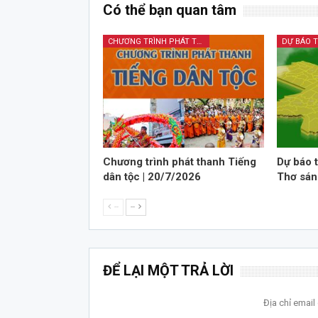
Có thể bạn quan tâm
CHƯƠNG TRÌNH PHÁT THANH TIẾNG DÂN TỘC
DỰ BÁO T
Chương trình phát thanh Tiếng
Dự báo t
dân tộc | 20/7/2026
Thơ sán
--
--
ĐỂ LẠI MỘT TRẢ LỜI
Địa chỉ emai