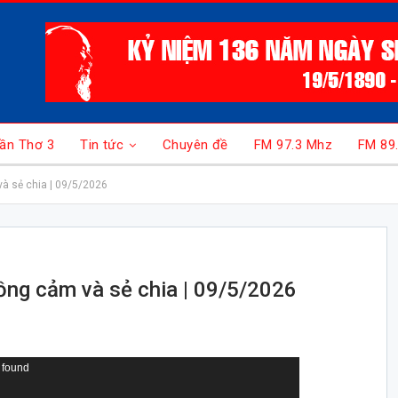
ần Thơ 3
Tin tức
Chuyên đề
FM 97.3 Mhz
FM 89
và sẻ chia | 09/5/2026
Đồng cảm và sẻ chia | 09/5/2026
 found