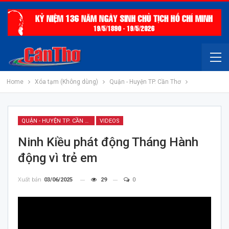
Home
Xóa tạm (Không dùng)
Quận - Huyện TP. Cần Thơ
QUẬN - HUYỆN TP. CẦN THƠ
VIDEOS
Ninh Kiều phát động Tháng Hành
động vì trẻ em
Xuất bản
03/06/2025
29
0