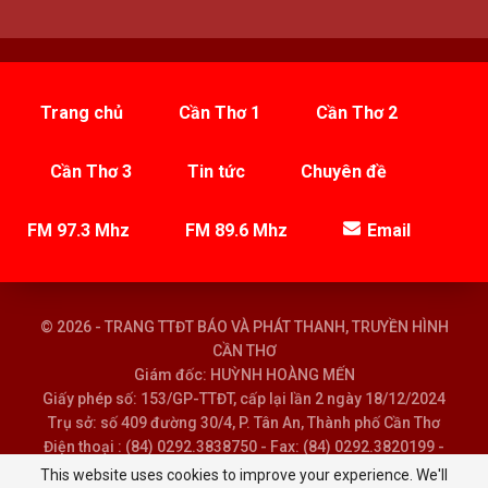
Trang chủ
Cần Thơ 1
Cần Thơ 2
Cần Thơ 3
Tin tức
Chuyên đề
FM 97.3 Mhz
FM 89.6 Mhz
Email
© 2026 - TRANG TTĐT BÁO VÀ PHÁT THANH, TRUYỀN HÌNH
CẦN THƠ
Giám đốc: HUỲNH HOÀNG MẾN
Giấy phép số: 153/GP-TTĐT, cấp lại lần 2 ngày 18/12/2024
Trụ sở: số 409 đường 30/4, P. Tân An, Thành phố Cần Thơ
Điện thoại : (84) 0292.3838750 - Fax: (84) 0292.3820199 -
Email : baoptth@cantho.gov.vn
This website uses cookies to improve your experience. We'll