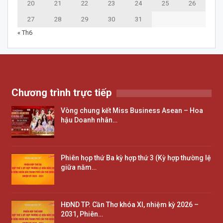
20
21
22
23
24
25
26
27
28
29
30
31
« Th6
Chương trình trực tiếp
Vòng chung kết Miss Business Asean – Hoa
hậu Doanh nhân…
Phiên họp thứ Ba kỳ hợp thứ 3 (Kỳ hợp thường lệ
giữa năm…
HĐND TP. Cần Thơ khóa XI, nhiệm kỳ 2026 –
2031, Phiên…