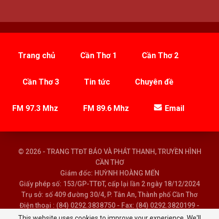
Trang chủ
Cần Thơ 1
Cần Thơ 2
Cần Thơ 3
Tin tức
Chuyên đề
FM 97.3 Mhz
FM 89.6 Mhz
Email
© 2026 - TRANG TTĐT BÁO VÀ PHÁT THANH, TRUYỀN HÌNH
CẦN THƠ
Giám đốc: HUỲNH HOÀNG MẾN
Giấy phép số: 153/GP-TTĐT, cấp lại lần 2 ngày 18/12/2024
Trụ sở: số 409 đường 30/4, P. Tân An, Thành phố Cần Thơ
Điện thoại : (84) 0292.3838750 - Fax: (84) 0292.3820199 -
Email : baoptth@cantho.gov.vn
This website uses cookies to improve your experience. We'll