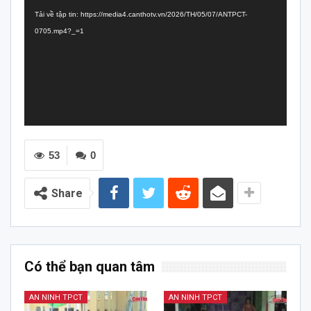
chơi
Tải về tập tin: https://media4.canthotv.vn/2026/TH/05/07/ANTPCT-
Video
0705.mp4?_=1
53
0
Share
Có thể bạn quan tâm
AN NINH TPCT
AN NINH TPCT