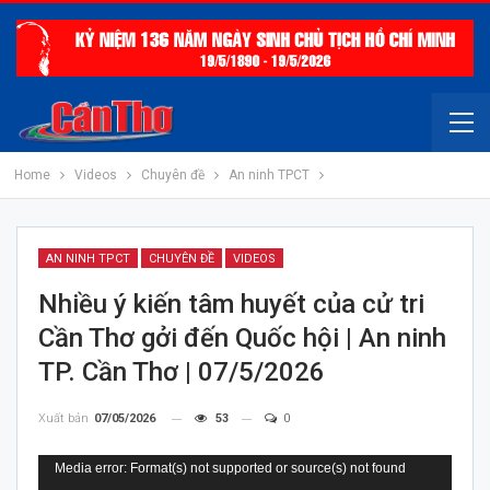
Home
Videos
Chuyên đề
An ninh TPCT
AN NINH TPCT
CHUYÊN ĐỀ
VIDEOS
Nhiều ý kiến tâm huyết của cử tri
Cần Thơ gởi đến Quốc hội | An ninh
TP. Cần Thơ | 07/5/2026
Xuất bản
07/05/2026
53
0
Trình
Media error: Format(s) not supported or source(s) not found