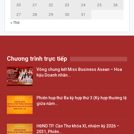
20
21
22
23
24
25
26
27
28
29
30
31
« Th6
Chương trình trực tiếp
Vòng chung kết Miss Business Asean – Hoa
hậu Doanh nhân…
Phiên họp thứ Ba kỳ hợp thứ 3 (Kỳ hợp thường lệ
giữa năm…
HĐND TP. Cần Thơ khóa XI, nhiệm kỳ 2026 –
2031, Phiên…