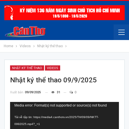
Home
Videos
Nhật ký thể thao
NHẬT KÝ THỂ THAO
VIDEOS
Nhật ký thể thao 09/9/2025
Xuất bản
09/09/2025
31
0
Trình
Media error: Format(s) not supported or source(s) not found
chơi
Tải về tập tin: https://media4.canthotv.vn/2025/TH/09/09/NKTT-
Video
0992025.mp4?_=1