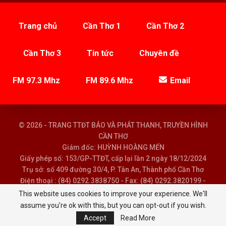
Trang chủ
Cần Thơ 1
Cần Thơ 2
Cần Thơ 3
Tin tức
Chuyên đề
FM 97.3 Mhz
FM 89.6 Mhz
Email
© 2026 - TRANG TTĐT BÁO VÀ PHÁT THANH, TRUYỀN HÌNH
CẦN THƠ
Giám đốc: HUỲNH HOÀNG MẾN
Giấy phép số: 153/GP-TTĐT, cấp lại lần 2 ngày 18/12/2024
Trụ sở: số 409 đường 30/4, P. Tân An, Thành phố Cần Thơ
Điện thoại : (84) 0292.3838750 - Fax: (84) 0292.3820199 -
Email : baoptth@cantho.gov.vn
This website uses cookies to improve your experience. We'll
assume you're ok with this, but you can opt-out if you wish.
Accept
Read More