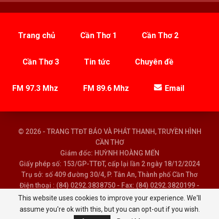
Trang chủ
Cần Thơ 1
Cần Thơ 2
Cần Thơ 3
Tin tức
Chuyên đề
FM 97.3 Mhz
FM 89.6 Mhz
Email
© 2026 - TRANG TTĐT BÁO VÀ PHÁT THANH, TRUYỀN HÌNH
CẦN THƠ
Giám đốc: HUỲNH HOÀNG MẾN
Giấy phép số: 153/GP-TTĐT, cấp lại lần 2 ngày 18/12/2024
Trụ sở: số 409 đường 30/4, P. Tân An, Thành phố Cần Thơ
Điện thoại : (84) 0292.3838750 - Fax: (84) 0292.3820199 -
Email : baoptth@cantho.gov.vn
This website uses cookies to improve your experience. We'll
assume you're ok with this, but you can opt-out if you wish.