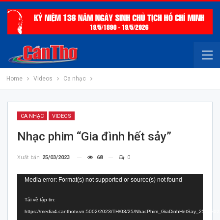
Home
Videos
Ca nhạc
CA NHẠC
VIDEOS
Nhạc phim “Gia đình hết sảy”
Xuất bản
25/03/2023
68
0
Trình
Media error: Format(s) not supported or source(s) not found
chơi
Tải về tập tin:
Video
https://media4.canthotv.vn:5002/2023/TH/03/25/NhacPhim_GiaDinhHetSay_250320