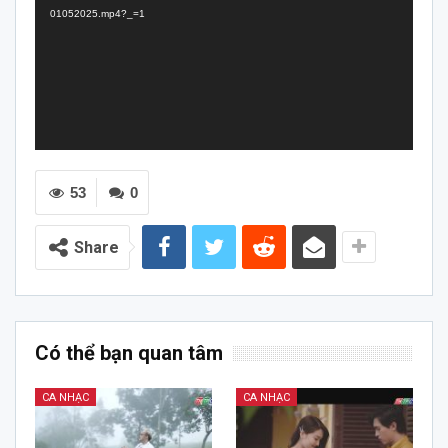
01052025.mp4?_=1
53
0
Share
Có thể bạn quan tâm
CA NHẠC
CA NHẠC