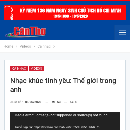
Home
Videos
Ca nhạc
CA NHẠC
VIDEOS
Nhạc khúc tình yêu: Thế giới trong
anh
Xuất bản
01/05/2025
53
0
Trình
Media error: Format(s) not supported or source(s) not found
chơi
Tải về tập tin: https://media4.canthotv.vn/2025/TH/05/01/NKTY-
Video