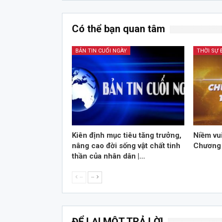
Có thể bạn quan tâm
BẢN TIN CUỐI NGÀY
THỜI SỰ
Kiên định mục tiêu tăng trưởng,
Niềm vui
nâng cao đời sống vật chất tinh
Chương 
thần của nhân dân |…
--
--
ĐỂ LẠI MỘT TRẢ LỜI