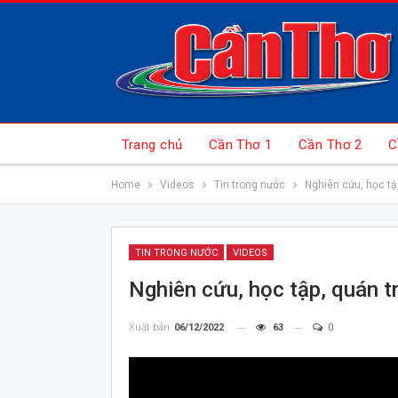
Trang chủ
Cần Thơ 1
Cần Thơ 2
C
Home
Videos
Tin trong nước
Nghiên cứu, học tập
TIN TRONG NƯỚC
VIDEOS
Nghiên cứu, học tập, quán tr
Xuất bản
06/12/2022
63
0