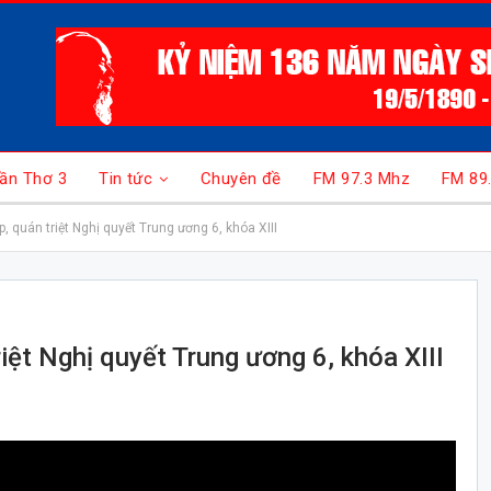
ần Thơ 3
Tin tức
Chuyên đề
FM 97.3 Mhz
FM 89
, quán triệt Nghị quyết Trung ương 6, khóa XIII
iệt Nghị quyết Trung ương 6, khóa XIII