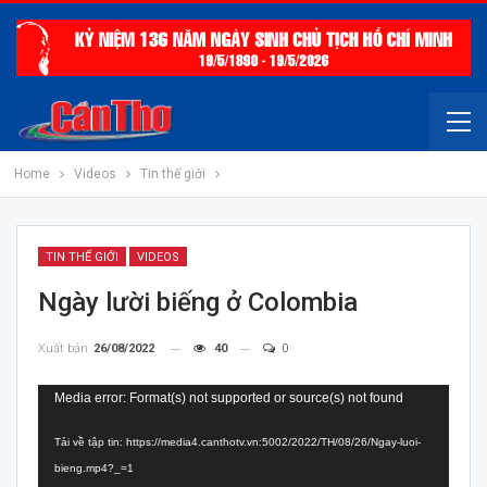
Home
Videos
Tin thế giới
TIN THẾ GIỚI
VIDEOS
Ngày lười biếng ở Colombia
Xuất bản
26/08/2022
40
0
Trình
Media error: Format(s) not supported or source(s) not found
chơi
Tải về tập tin: https://media4.canthotv.vn:5002/2022/TH/08/26/Ngay-luoi-
Video
bieng.mp4?_=1