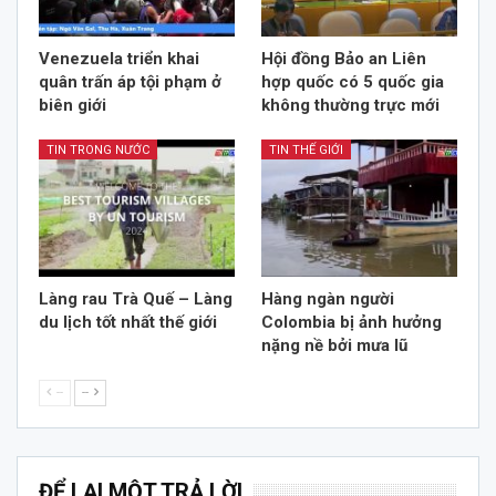
Venezuela triển khai
Hội đồng Bảo an Liên
quân trấn áp tội phạm ở
hợp quốc có 5 quốc gia
biên giới
không thường trực mới
TIN TRONG NƯỚC
TIN THẾ GIỚI
Làng rau Trà Quế – Làng
Hàng ngàn người
du lịch tốt nhất thế giới
Colombia bị ảnh hưởng
nặng nề bởi mưa lũ
--
--
ĐỂ LẠI MỘT TRẢ LỜI