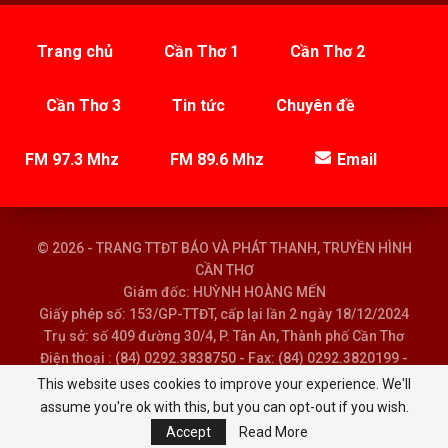
Trang chủ
Cần Thơ 1
Cần Thơ 2
Cần Thơ 3
Tin tức
Chuyên đề
FM 97.3 Mhz
FM 89.6 Mhz
Email
© 2026 - TRANG TTĐT BÁO VÀ PHÁT THANH, TRUYỀN HÌNH
CẦN THƠ
Giám đốc: HUỲNH HOÀNG MẾN
Giấy phép số: 153/GP-TTĐT, cấp lại lần 2 ngày 18/12/2024
Trụ sở: số 409 đường 30/4, P. Tân An, Thành phố Cần Thơ
Điện thoại : (84) 0292.3838750 - Fax: (84) 0292.3820199 -
Email : baoptth@cantho.gov.vn
This website uses cookies to improve your experience. We'll
assume you're ok with this, but you can opt-out if you wish.
Accept
Read More