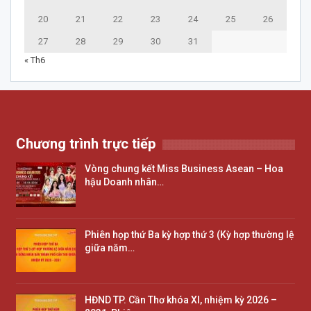
20
21
22
23
24
25
26
27
28
29
30
31
« Th6
Chương trình trực tiếp
Vòng chung kết Miss Business Asean – Hoa
hậu Doanh nhân…
Phiên họp thứ Ba kỳ hợp thứ 3 (Kỳ hợp thường lệ
giữa năm…
HĐND TP. Cần Thơ khóa XI, nhiệm kỳ 2026 –