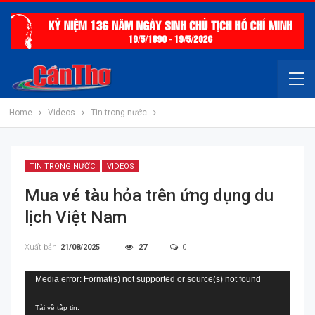
Home
Videos
Tin trong nước
TIN TRONG NƯỚC
VIDEOS
Mua vé tàu hỏa trên ứng dụng du
lịch Việt Nam
Xuất bản
21/08/2025
27
0
Trình
Media error: Format(s) not supported or source(s) not found
chơi
Tải về tập tin:
Video