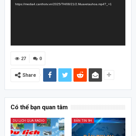
https://media4.canthotv.vn/2025/TH/08/21/2.Muavetauhoa.mp4?_=1
27
0
Share
Có thể bạn quan tâm
DU LỊCH QUA RADIO
BẢN TIN 9H