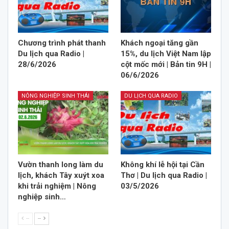
Chương trình phát thanh
Khách ngoại tăng gần
Du lịch qua Radio |
15%, du lịch Việt Nam lập
28/6/2026
cột mốc mới | Bản tin 9H |
06/6/2026
NÔNG NGHIỆP SINH THÁI
DU LỊCH QUA RADIO
Vườn thanh long làm du
Không khí lễ hội tại Cần
lịch, khách Tây xuýt xoa
Thơ | Du lịch qua Radio |
khi trải nghiệm | Nông
03/5/2026
nghiệp sinh…
--
--