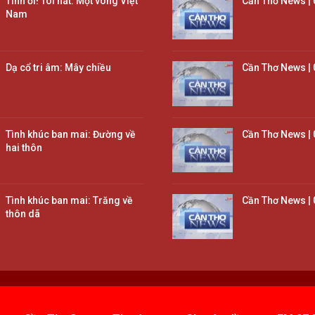
Tình ơi! Tôi hát: Một vòng Việt
Cần Thơ News | 
Nam
Dạ cổ tri âm: Mây chiều
Cần Thơ News | 
Tình khúc ban mai: Đường về
Cần Thơ News | 
hai thôn
Tình khúc ban mai: Trăng về
Cần Thơ News | 
thôn dã