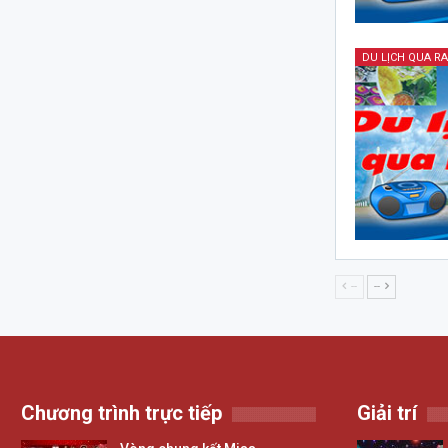
DU LỊCH QUA R
--
--
Chương trình trực tiếp
Giải trí