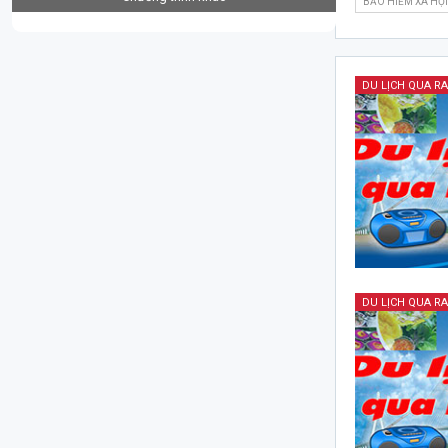
BẢO HIỂM XÃ HỘ
DU LỊCH QUA R
DU LỊCH QUA R