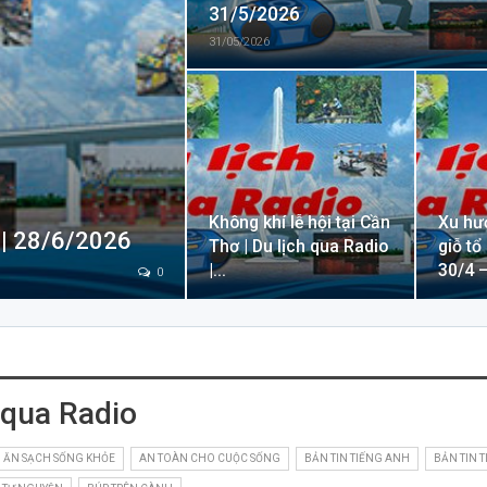
31/5/2026
31/05/2026
Không khí lễ hội tại Cần
Xu hướ
 | 28/6/2026
Thơ | Du lịch qua Radio
giỗ tổ
|…
30/4 
0
 qua Radio
ĂN SẠCH SỐNG KHỎE
AN TOÀN CHO CUỘC SỐNG
BẢN TIN TIẾNG ANH
BẢN TIN 