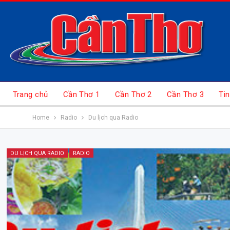
Trang chủ
Cần Thơ 1
Cần Thơ 2
Cần Thơ 3
Tin
Home
Radio
Du lịch qua Radio
DU LỊCH QUA RADIO
RADIO