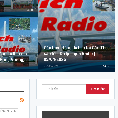
0
Các hoạt động du lịch tại Cần Thơ
sắp tới | Du lịch qua Radio |
ng du lịch dịp
05/04/2026
 Hùng Vương, lễ
–…
05/04/2026
0
TIẾNG KHMER