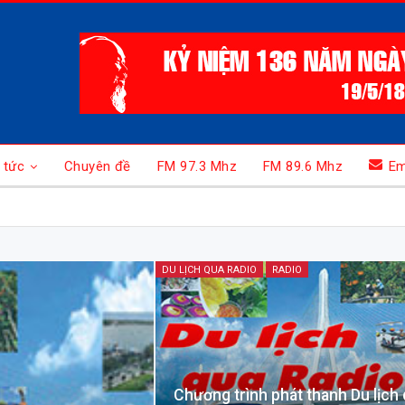
 tức
Chuyên đề
FM 97.3 Mhz
FM 89.6 Mhz
Em
DU LỊCH QUA RADIO
RADIO
Chương trình phát thanh Du lịch 