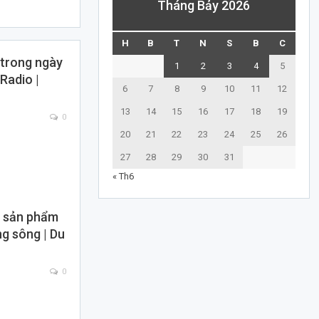
Tháng Bảy 2026
H
B
T
N
S
B
C
 trong ngày
1
2
3
4
5
 Radio |
6
7
8
9
10
11
12
13
14
15
16
17
18
19
0
20
21
22
23
24
25
26
27
28
29
30
31
« Th6
h sản phẩm
ng sông | Du
0