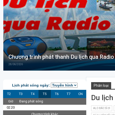
Chương trình phát thanh Du lịch qua Radio
28/06/2026
Lịch phát sóng ngày:
Phân loại
T2
T3
T4
T5
T6
T7
CN
Du lịch
Giờ
Đang phát sóng
02:20
ALO BÁC SĨ ƠI
Chương trình khác