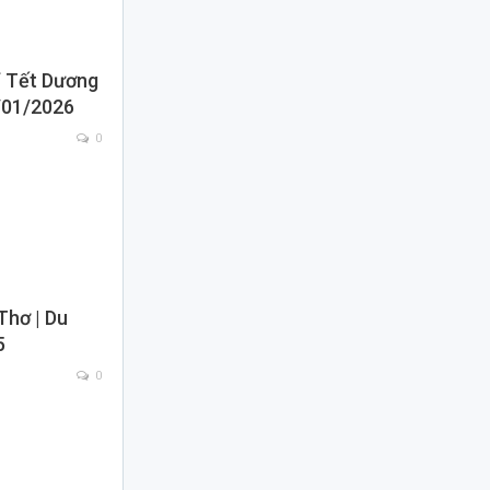
ỉ Tết Dương
1/01/2026
0
Thơ | Du
5
0