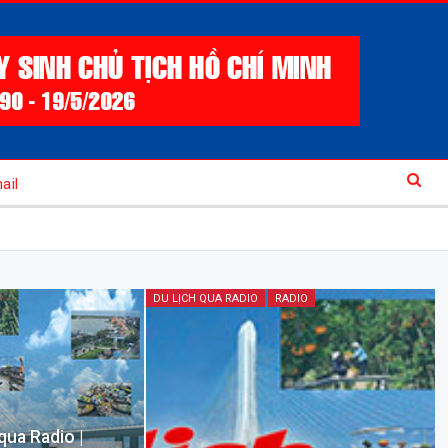
ail
DU LỊCH QUA RADIO
RADIO
qua Radio |