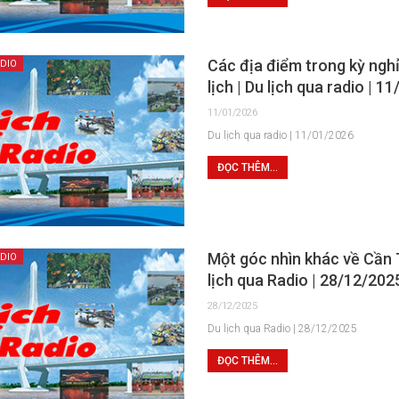
Các địa điểm trong kỳ ngh
ADIO
lịch | Du lịch qua radio | 1
11/01/2026
Du lịch qua radio | 11/01/2026
ĐỌC THÊM...
Một góc nhìn khác về Cần 
ADIO
lịch qua Radio | 28/12/202
28/12/2025
Du lịch qua Radio | 28/12/2025
ĐỌC THÊM...