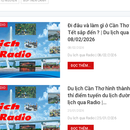
I TỰ NGUYỆN
BÚP TRÊN CÀNH
Đi đâu và làm gì ở Cần Thơ
ADIO
Tết sắp đến ? | Du lịch qua
08/02/2026
08/02/2026
Du lịch qua Radio | 08/02/2026
ĐỌC THÊM...
Du lịch Cần Thơ hình thàn
ADIO
thí điểm tuyến du lịch đườ
lịch qua Radio |…
25/01/2026
Du lịch qua Radio | 25/01/2026
ĐỌC THÊM...