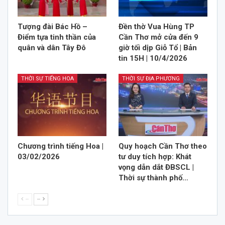
Tượng đài Bác Hồ –
Đền thờ Vua Hùng TP
Điểm tựa tinh thần của
Cần Thơ mở cửa đến 9
quân và dân Tây Đô
giờ tối dịp Giỗ Tổ | Bản
tin 15H | 10/4/2026
THỜI SỰ TIẾNG HOA
THỜI SỰ ĐỊA PHƯƠNG
Chương trình tiếng Hoa |
Quy hoạch Cần Thơ theo
03/02/2026
tư duy tích hợp: Khát
vọng dẫn dắt ĐBSCL |
Thời sự thành phố…
--
--