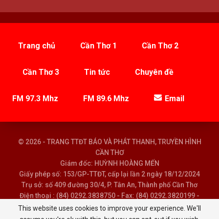
Trang chủ
Cần Thơ 1
Cần Thơ 2
Cần Thơ 3
Tin tức
Chuyên đề
FM 97.3 Mhz
FM 89.6 Mhz
Email
© 2026 - TRANG TTĐT BÁO VÀ PHÁT THANH, TRUYỀN HÌNH
CẦN THƠ
Giám đốc: HUỲNH HOÀNG MẾN
Giấy phép số: 153/GP-TTĐT, cấp lại lần 2 ngày 18/12/2024
Trụ sở: số 409 đường 30/4, P. Tân An, Thành phố Cần Thơ
Điện thoại : (84) 0292.3838750 - Fax: (84) 0292.3820199 -
Email : baoptth@cantho.gov.vn
This website uses cookies to improve your experience. We'll