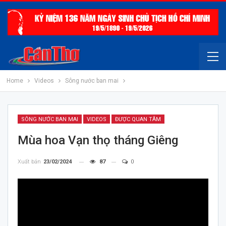
Home
Videos
Sông nước ban mai
SÔNG NƯỚC BAN MAI
VIDEOS
ĐƯỢC QUAN TÂM
Mùa hoa Vạn thọ tháng Giêng
Xuất bản
23/02/2024
87
0