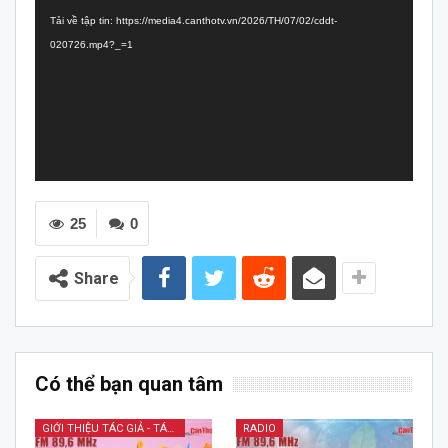
chơi
Tải về tập tin: https://media4.canthotv.vn/2026/TH/07/02/cddt-
Video
020726.mp4?_=1
25
0
Share
Có thể bạn quan tâm
GIỚI THIỆU TÁC GIẢ - TÁC PHẨM
RADIO