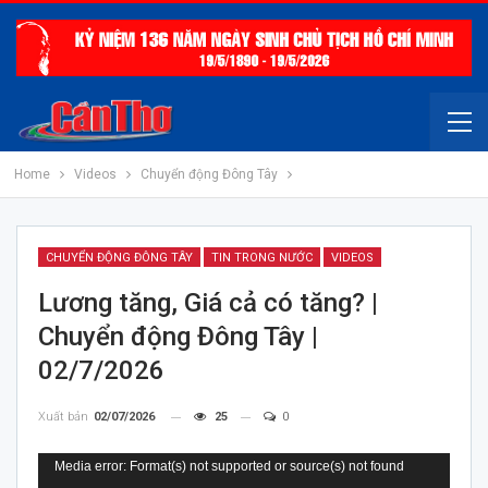
Home
Videos
Chuyển động Đông Tây
CHUYỂN ĐỘNG ĐÔNG TÂY
TIN TRONG NƯỚC
VIDEOS
Lương tăng, Giá cả có tăng? |
Chuyển động Đông Tây |
02/7/2026
Xuất bản
02/07/2026
25
0
Trình
Media error: Format(s) not supported or source(s) not found