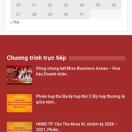
20
21
22
23
24
25
26
27
28
29
30
31
« Th6
Chương trình trực tiếp
Vòng chung kết Miss Business Asean – Hoa
hậu Doanh nhân…
Phiên họp thứ Ba kỳ hợp thứ 3 (Kỳ hợp thường lệ
giữa năm…
HĐND TP. Cần Thơ khóa XI, nhiệm kỳ 2026 –
2031, Phiên…