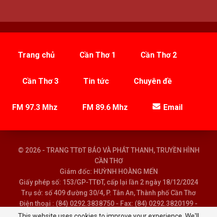
Trang chủ
Cần Thơ 1
Cần Thơ 2
Cần Thơ 3
Tin tức
Chuyên đề
FM 97.3 Mhz
FM 89.6 Mhz
Email
© 2026 - TRANG TTĐT BÁO VÀ PHÁT THANH, TRUYỀN HÌNH
CẦN THƠ
Giám đốc: HUỲNH HOÀNG MẾN
Giấy phép số: 153/GP-TTĐT, cấp lại lần 2 ngày 18/12/2024
Trụ sở: số 409 đường 30/4, P. Tân An, Thành phố Cần Thơ
Điện thoại : (84) 0292.3838750 - Fax: (84) 0292.3820199 -
Email : baoptth@cantho.gov.vn
This website uses cookies to improve your experience. We'll