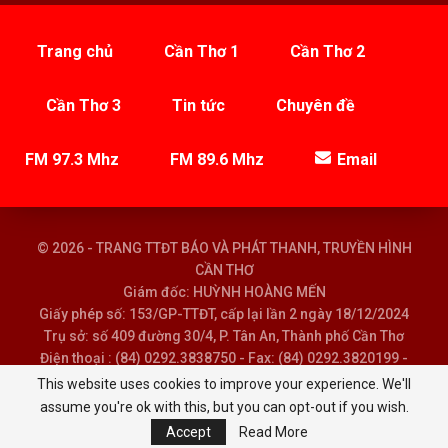
Trang chủ
Cần Thơ 1
Cần Thơ 2
Cần Thơ 3
Tin tức
Chuyên đề
FM 97.3 Mhz
FM 89.6 Mhz
Email
© 2026 - TRANG TTĐT BÁO VÀ PHÁT THANH, TRUYỀN HÌNH
CẦN THƠ
Giám đốc: HUỲNH HOÀNG MẾN
Giấy phép số: 153/GP-TTĐT, cấp lại lần 2 ngày 18/12/2024
Trụ sở: số 409 đường 30/4, P. Tân An, Thành phố Cần Thơ
Điện thoại : (84) 0292.3838750 - Fax: (84) 0292.3820199 -
Email : baoptth@cantho.gov.vn
This website uses cookies to improve your experience. We'll
assume you're ok with this, but you can opt-out if you wish.
Accept
Read More