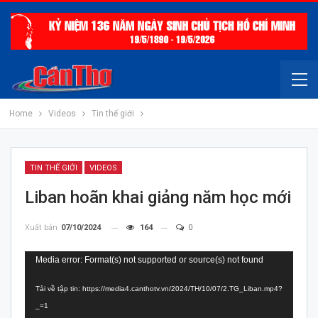
Home
Videos
Tin thế giới
TIN THẾ GIỚI
VIDEOS
Liban hoãn khai giảng năm học mới
Xuất bản
07/10/2024
164
0
Trình
Media error: Format(s) not supported or source(s) not found
chơi
Tải về tập tin: https://media4.canthotv.vn/2024/TH/10/07/2.TG_Liban.mp4?
Video
_=1